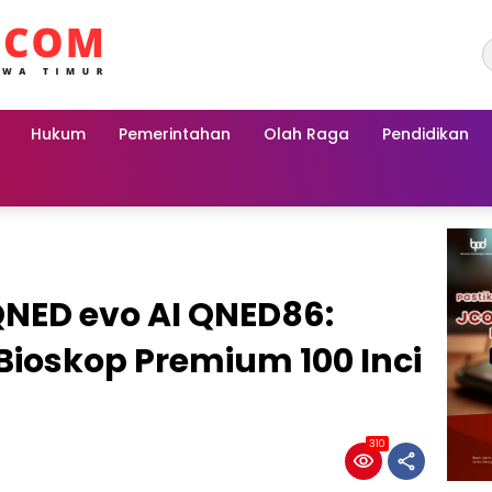
Hukum
Pemerintahan
Olah Raga
Pendidikan
QNED evo AI QNED86:
Bioskop Premium 100 Inci
310