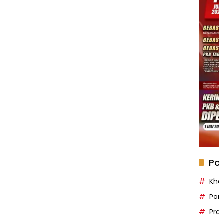
Po
Kh
Pe
Pr