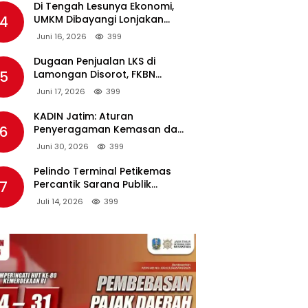
Di Tengah Lesunya Ekonomi,
4
UMKM Dibayangi Lonjakan
Harga BBM Nonsubsidi
Juni 16, 2026
399
Dugaan Penjualan LKS di
5
Lamongan Disorot, FKBN
Minta APH dan Dinas
Juni 17, 2026
399
Pendidikan Bertindak Tegas.
KADIN Jatim: Aturan
6
Penyeragaman Kemasan dan
Larangan Bahan Tambahan
Juni 30, 2026
399
Berpotensi Ganggu Industri
Tembakau
Pelindo Terminal Petikemas
7
Percantik Sarana Publik
Warga Ring 1 Terminal Teluk
Juli 14, 2026
399
Lamong Lewat Program TJSL