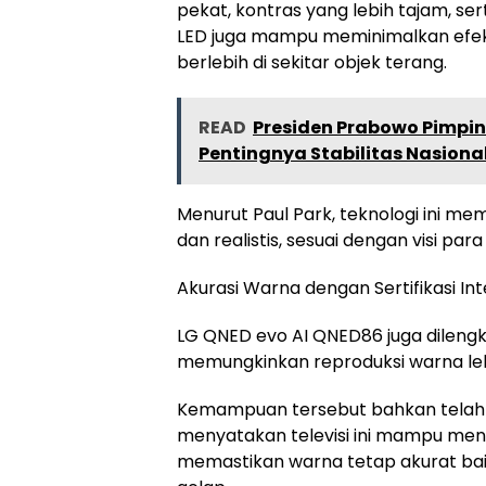
pekat, kontras yang lebih tajam, sert
LED juga mampu meminimalkan efek 
berlebih di sekitar objek terang.
READ
Presiden Prabowo Pimpin
Pentingnya Stabilitas Nasiona
Menurut Paul Park, teknologi ini me
dan realistis, sesuai dengan visi par
Akurasi Warna dengan Sertifikasi In
LG QNED evo AI QNED86 juga dileng
memungkinkan reproduksi warna lebi
Kemampuan tersebut bahkan telah m
menyatakan televisi ini mampu menam
memastikan warna tetap akurat ba