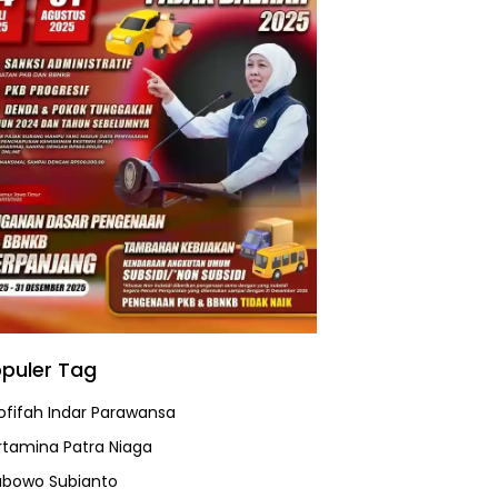
puler Tag
ofifah Indar Parawansa
rtamina Patra Niaga
abowo Subianto