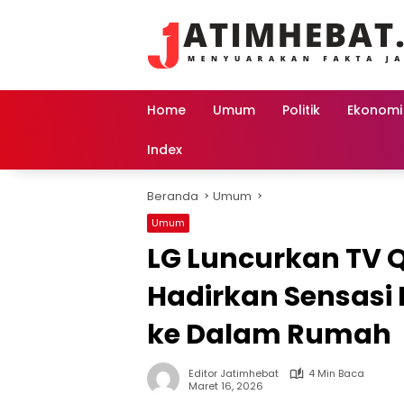
Langsung
ke
konten
Home
Umum
Politik
Ekonomi
Index
Beranda
Umum
Umum
LG Luncurkan TV 
Hadirkan Sensasi 
ke Dalam Rumah
Editor Jatimhebat
4 Min Baca
Maret 16, 2026