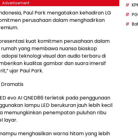
Advertisement
KP
 Indonesia, Paul Park mengatakan kehadiran LG
PG
 komitmen perusahaan dalam menghadirkan
Bah
premium.
representasi kuat komitmen perusahaan dalam
n rumah yang membawa nuansa bioskop
adopsi teknologi visual dan audio terbaru di
erikan kualitas gambar dan suara imersif
t,” ujar Paul Park.
h Dramatis
NED evo AI QNED86 terletak pada penggunaan
enggunakan lampu LED berukuran jauh lebih kecil
gga memungkinkan penempatan puluhan ribu
 layar.
i mampu menghasilkan warna hitam yang lebih