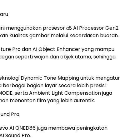
baru
ini menggunakan prosesor α8 AI Processor Gen2
an kualitas gambar melalui kecerdasan buatan.
Picture Pro dan AI Object Enhancer yang mampu
egan seperti wajah dan objek utama, sehingga
kapi teknologi Dynamic Tone Mapping untuk mengatur
berbagai bagian layar secara lebih presisi.
MODE, serta Ambient Light Compensation juga
an menonton film yang lebih autentik.
ound Pro
NED evo AI QNED86 juga membawa peningkatan
AI Sound Pro.