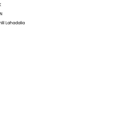
K
N
lil Lahadalia