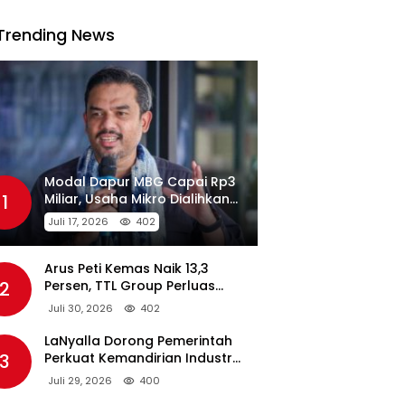
Trending News
Modal Dapur MBG Capai Rp3
1
Miliar, Usaha Mikro Dialihkan
Jadi Pemasok
Juli 17, 2026
402
Arus Peti Kemas Naik 13,3
2
Persen, TTL Group Perluas
Konektivitas Maritim Global
Juli 30, 2026
402
LaNyalla Dorong Pemerintah
3
Perkuat Kemandirian Industri
Pertahanan Maritim Lewat PT
Juli 29, 2026
400
PAL