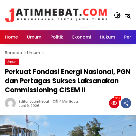
Langsung
ke
konten
Home
Umum
Politik
Ekonomi
Hukum
Peme
Beranda
Umum
Umum
Perkuat Fondasi Energi Nasional, PGN
dan Pertagas Sukses Laksanakan
Commissioning CISEM II
337
Editor Jatimhebat
4 Min Baca
Juni 9, 2026