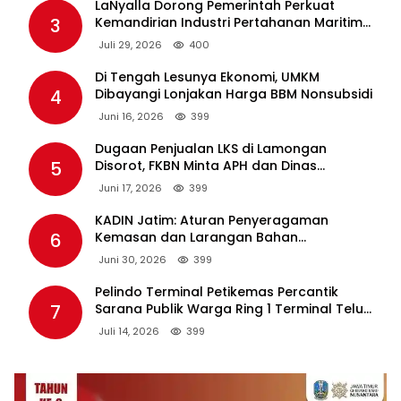
LaNyalla Dorong Pemerintah Perkuat
3
Kemandirian Industri Pertahanan Maritim
Lewat PT PAL
Juli 29, 2026
400
Di Tengah Lesunya Ekonomi, UMKM
4
Dibayangi Lonjakan Harga BBM Nonsubsidi
Juni 16, 2026
399
Dugaan Penjualan LKS di Lamongan
5
Disorot, FKBN Minta APH dan Dinas
Pendidikan Bertindak Tegas.
Juni 17, 2026
399
KADIN Jatim: Aturan Penyeragaman
6
Kemasan dan Larangan Bahan
Tambahan Berpotensi Ganggu Industri
Juni 30, 2026
399
Tembakau
Pelindo Terminal Petikemas Percantik
7
Sarana Publik Warga Ring 1 Terminal Teluk
Lamong Lewat Program TJSL
Juli 14, 2026
399