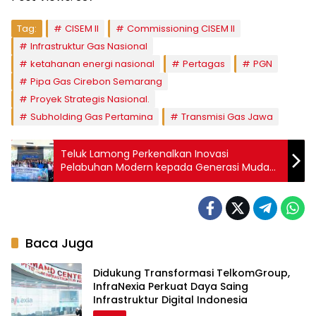
Tag:
CISEM II
Commissioning CISEM II
Infrastruktur Gas Nasional
ketahanan energi nasional
Pertagas
PGN
Pipa Gas Cirebon Semarang
Proyek Strategis Nasional.
Subholding Gas Pertamina
Transmisi Gas Jawa
Teluk Lamong Perkenalkan Inovasi
Pelabuhan Modern kepada Generasi Muda
Singapura
Baca Juga
Didukung Transformasi TelkomGroup,
InfraNexia Perkuat Daya Saing
Infrastruktur Digital Indonesia