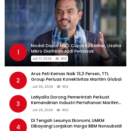
Modal Dapur MBG Capai Rp3 Miliar, Usaha
1
Mikro Dialihkan Jadi Pemasok
Juli 17, 2026
402
Arus Peti Kemas Naik 13,3 Persen, TTL
2
Group Perluas Konektivitas Maritim Global
Juli 30, 2026
402
LaNyalla Dorong Pemerintah Perkuat
3
Kemandirian Industri Pertahanan Maritim
Lewat PT PAL
Juli 29, 2026
400
Di Tengah Lesunya Ekonomi, UMKM
4
Dibayangi Lonjakan Harga BBM Nonsubsidi