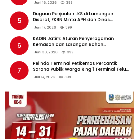
Juni 16, 2026
399
Dugaan Penjualan LKS di Lamongan
5
Disorot, FKBN Minta APH dan Dinas
Pendidikan Bertindak Tegas.
Juni 17, 2026
399
KADIN Jatim: Aturan Penyeragaman
6
Kemasan dan Larangan Bahan
Tambahan Berpotensi Ganggu Industri
Juni 30, 2026
399
Tembakau
Pelindo Terminal Petikemas Percantik
7
Sarana Publik Warga Ring 1 Terminal Teluk
Lamong Lewat Program TJSL
Juli 14, 2026
399