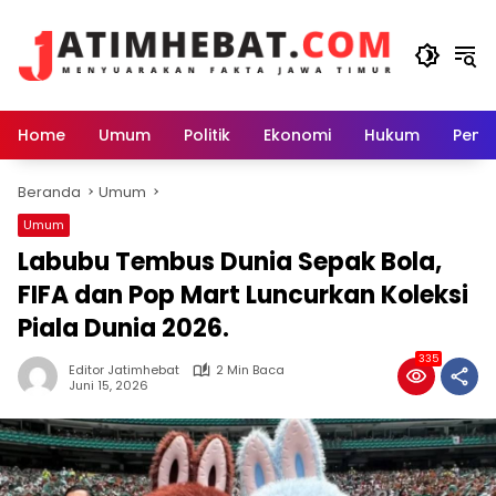
Langsung
ke
konten
Home
Umum
Politik
Ekonomi
Hukum
Peme
Beranda
Umum
Umum
Labubu Tembus Dunia Sepak Bola,
FIFA dan Pop Mart Luncurkan Koleksi
Piala Dunia 2026.
335
Editor Jatimhebat
2 Min Baca
Juni 15, 2026