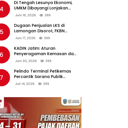
Di Tengah Lesunya Ekonomi,
4
UMKM Dibayangi Lonjakan
Harga BBM Nonsubsidi
Juni 16, 2026
399
Dugaan Penjualan LKS di
5
Lamongan Disorot, FKBN
Minta APH dan Dinas
Juni 17, 2026
399
Pendidikan Bertindak Tegas.
KADIN Jatim: Aturan
6
Penyeragaman Kemasan dan
Larangan Bahan Tambahan
Juni 30, 2026
399
Berpotensi Ganggu Industri
Tembakau
Pelindo Terminal Petikemas
7
Percantik Sarana Publik
Warga Ring 1 Terminal Teluk
Juli 14, 2026
399
Lamong Lewat Program TJSL