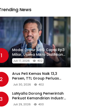
Trending News
Modal Dapur MBG Capai Rp3
1
Miliar, Usaha Mikro Dialihkan
Jadi Pemasok
Juli 17, 2026
402
Arus Peti Kemas Naik 13,3
2
Persen, TTL Group Perluas
Konektivitas Maritim Global
Juli 30, 2026
402
LaNyalla Dorong Pemerintah
3
Perkuat Kemandirian Industri
Pertahanan Maritim Lewat PT
Juli 29, 2026
400
PAL