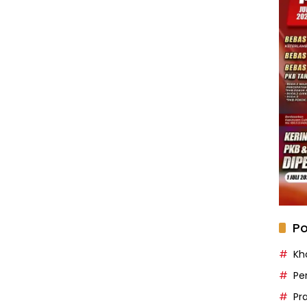
Po
Kh
Pe
Pr