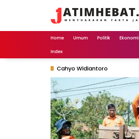
Langsung
ke
konten
Home
Umum
Politik
Ekonomi
Index
Cahyo Widiantoro