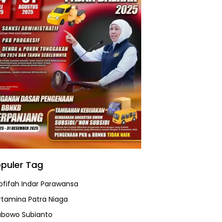
puler Tag
ofifah Indar Parawansa
rtamina Patra Niaga
abowo Subianto