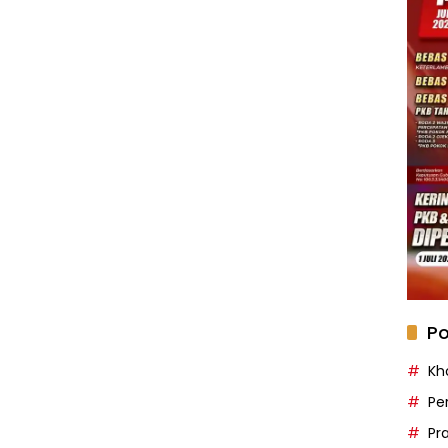
Po
Kh
Pe
Pr