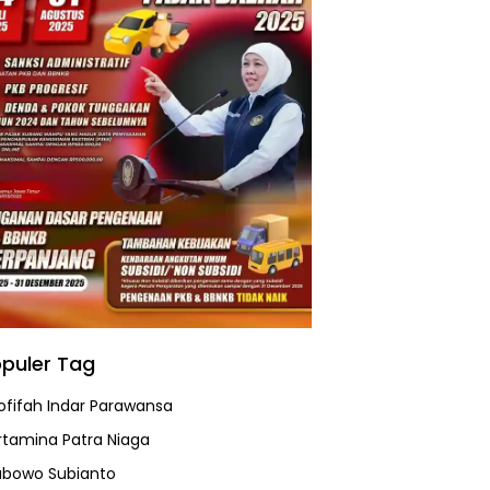
puler Tag
ofifah Indar Parawansa
rtamina Patra Niaga
abowo Subianto