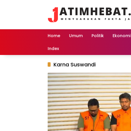
Langsung
ke
konten
Home
Umum
Politik
Ekonomi
Index
Karna Suswandi