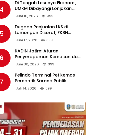
Di Tengah Lesunya Ekonomi,
4
UMKM Dibayangi Lonjakan
Harga BBM Nonsubsidi
Juni 16, 2026
399
Dugaan Penjualan LKS di
5
Lamongan Disorot, FKBN
Minta APH dan Dinas
Juni 17, 2026
399
Pendidikan Bertindak Tegas.
KADIN Jatim: Aturan
6
Penyeragaman Kemasan dan
Larangan Bahan Tambahan
Juni 30, 2026
399
Berpotensi Ganggu Industri
Tembakau
Pelindo Terminal Petikemas
7
Percantik Sarana Publik
Warga Ring 1 Terminal Teluk
Juli 14, 2026
399
Lamong Lewat Program TJSL