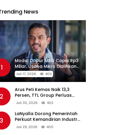
Trending News
Modal Dapur MBG Capai Rp3
1
Miliar, Usaha Mikro Dialihkan
Jadi Pemasok
Juli 17, 2026
402
Arus Peti Kemas Naik 13,3
2
Persen, TTL Group Perluas
Konektivitas Maritim Global
Juli 30, 2026
402
LaNyalla Dorong Pemerintah
3
Perkuat Kemandirian Industri
Pertahanan Maritim Lewat PT
Juli 29, 2026
400
PAL