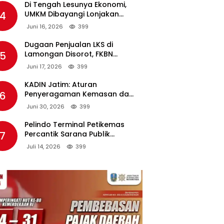
Di Tengah Lesunya Ekonomi,
4
UMKM Dibayangi Lonjakan
Harga BBM Nonsubsidi
Juni 16, 2026
399
Dugaan Penjualan LKS di
5
Lamongan Disorot, FKBN
Minta APH dan Dinas
Juni 17, 2026
399
Pendidikan Bertindak Tegas.
KADIN Jatim: Aturan
6
Penyeragaman Kemasan dan
Larangan Bahan Tambahan
Juni 30, 2026
399
Berpotensi Ganggu Industri
Tembakau
Pelindo Terminal Petikemas
7
Percantik Sarana Publik
Warga Ring 1 Terminal Teluk
Juli 14, 2026
399
Lamong Lewat Program TJSL