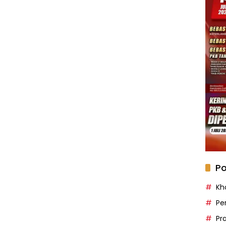
Po
Kh
Pe
Pr