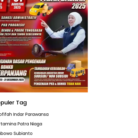
puler Tag
ofifah Indar Parawansa
rtamina Patra Niaga
abowo Subianto