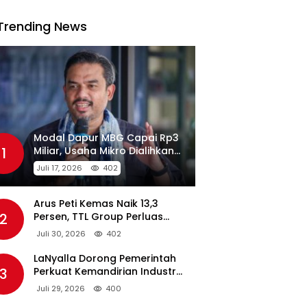
Trending News
Modal Dapur MBG Capai Rp3
1
Miliar, Usaha Mikro Dialihkan
Jadi Pemasok
Juli 17, 2026
402
Arus Peti Kemas Naik 13,3
2
Persen, TTL Group Perluas
Konektivitas Maritim Global
Juli 30, 2026
402
LaNyalla Dorong Pemerintah
3
Perkuat Kemandirian Industri
Pertahanan Maritim Lewat PT
Juli 29, 2026
400
PAL