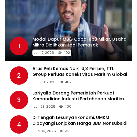
Modal Dapur MBG Capai Rp3 Miliar, Usaha
1
Mikro Dialihkan Jadi Pemasok
Juli 17, 2026
402
Arus Peti Kemas Naik 13,3 Persen, TTL
2
Group Perluas Konektivitas Maritim Global
Juli 30, 2026
402
LaNyalla Dorong Pemerintah Perkuat
3
Kemandirian Industri Pertahanan Maritim
Lewat PT PAL
Juli 29, 2026
400
Di Tengah Lesunya Ekonomi, UMKM
4
Dibayangi Lonjakan Harga BBM Nonsubsidi
Juni 16, 2026
399