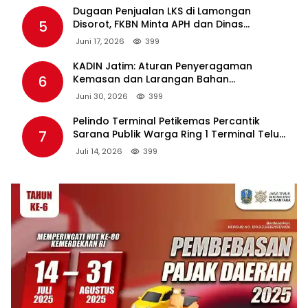
Dugaan Penjualan LKS di Lamongan
5
Disorot, FKBN Minta APH dan Dinas
Pendidikan Bertindak Tegas.
Juni 17, 2026
399
KADIN Jatim: Aturan Penyeragaman
6
Kemasan dan Larangan Bahan
Tambahan Berpotensi Ganggu Industri
Juni 30, 2026
399
Tembakau
Pelindo Terminal Petikemas Percantik
7
Sarana Publik Warga Ring 1 Terminal Teluk
Lamong Lewat Program TJSL
Juli 14, 2026
399