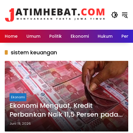
Langsung
ke
konten
Home
Umum
Politik
Ekonomi
Hukum
Peme
sistem keuangan
Ekonomi
Ekonomi Menguat, Kredit
Perbankan Naik 11,5 Persen pada
Mei 2026
Juni 19, 2026