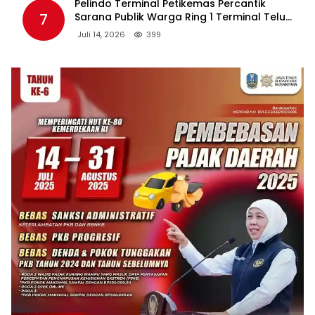
Pelindo Terminal Petikemas Percantik
7
Sarana Publik Warga Ring 1 Terminal Teluk
Lamong Lewat Program TJSL
Juli 14, 2026
399