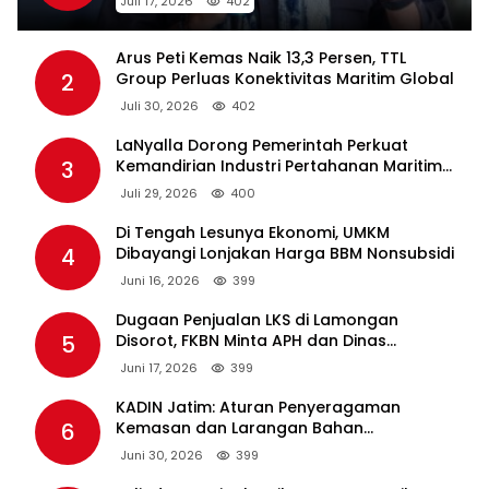
Juli 17, 2026
402
Arus Peti Kemas Naik 13,3 Persen, TTL
2
Group Perluas Konektivitas Maritim Global
Juli 30, 2026
402
LaNyalla Dorong Pemerintah Perkuat
3
Kemandirian Industri Pertahanan Maritim
Lewat PT PAL
Juli 29, 2026
400
Di Tengah Lesunya Ekonomi, UMKM
4
Dibayangi Lonjakan Harga BBM Nonsubsidi
Juni 16, 2026
399
Dugaan Penjualan LKS di Lamongan
5
Disorot, FKBN Minta APH dan Dinas
Pendidikan Bertindak Tegas.
Juni 17, 2026
399
KADIN Jatim: Aturan Penyeragaman
6
Kemasan dan Larangan Bahan
Tambahan Berpotensi Ganggu Industri
Juni 30, 2026
399
Tembakau