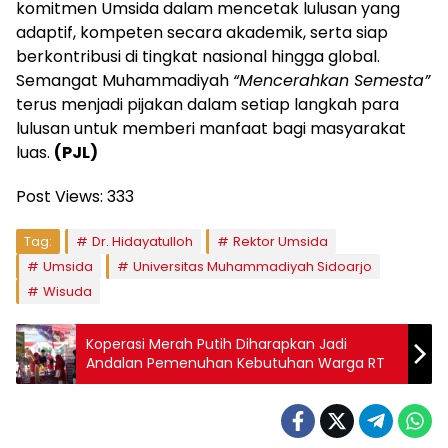
komitmen Umsida dalam mencetak lulusan yang
adaptif, kompeten secara akademik, serta siap
berkontribusi di tingkat nasional hingga global.
Semangat Muhammadiyah
“Mencerahkan Semesta”
terus menjadi pijakan dalam setiap langkah para
lulusan untuk memberi manfaat bagi masyarakat
luas.
(PJL)
Post Views:
333
Tag:
Dr. Hidayatulloh
Rektor Umsida
Umsida
Universitas Muhammadiyah Sidoarjo
Wisuda
Koperasi Merah Putih Diharapkan Jadi
Andalan Pemenuhan Kebutuhan Warga RT