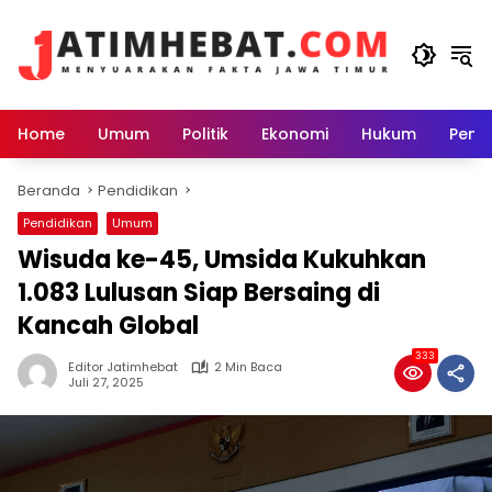
Langsung
ke
konten
Home
Umum
Politik
Ekonomi
Hukum
Peme
Beranda
Pendidikan
Pendidikan
Umum
Wisuda ke-45, Umsida Kukuhkan
1.083 Lulusan Siap Bersaing di
Kancah Global
333
Editor Jatimhebat
2 Min Baca
Juli 27, 2025