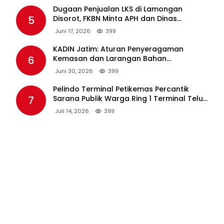
Dugaan Penjualan LKS di Lamongan
5
Disorot, FKBN Minta APH dan Dinas
Pendidikan Bertindak Tegas.
Juni 17, 2026
399
KADIN Jatim: Aturan Penyeragaman
6
Kemasan dan Larangan Bahan
Tambahan Berpotensi Ganggu Industri
Juni 30, 2026
399
Tembakau
Pelindo Terminal Petikemas Percantik
7
Sarana Publik Warga Ring 1 Terminal Teluk
Lamong Lewat Program TJSL
Juli 14, 2026
399