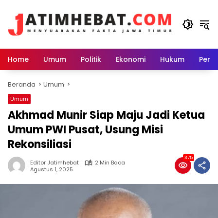
Langsung
ke
konten
Home
Umum
Politik
Ekonomi
Hukum
Peme
Beranda
Umum
Umum
Akhmad Munir Siap Maju Jadi Ketua
Umum PWI Pusat, Usung Misi
Rekonsiliasi
375
Editor Jatimhebat
2 Min Baca
Agustus 1, 2025