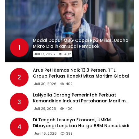
Modal Dapur MBG Capai Rp3 Miliar, Usaha
1
Mikro Dialihkan Jadi Pemasok
Juli 17, 2026
402
Arus Peti Kemas Naik 13,3 Persen, TTL
2
Group Perluas Konektivitas Maritim Global
Juli 30, 2026
402
LaNyalla Dorong Pemerintah Perkuat
3
Kemandirian Industri Pertahanan Maritim
Lewat PT PAL
Juli 29, 2026
400
Di Tengah Lesunya Ekonomi, UMKM
4
Dibayangi Lonjakan Harga BBM Nonsubsidi
Juni 16, 2026
399