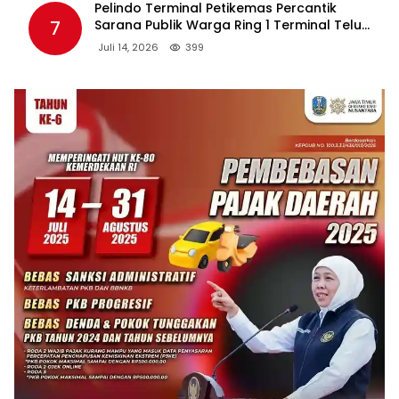
Pelindo Terminal Petikemas Percantik
7
Sarana Publik Warga Ring 1 Terminal Teluk
Lamong Lewat Program TJSL
Juli 14, 2026
399