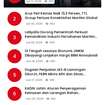
Juli 17, 2026
402
Arus Peti Kemas Naik 13,3 Persen, TTL
2
Group Perluas Konektivitas Maritim Global
Juli 30, 2026
402
LaNyalla Dorong Pemerintah Perkuat
3
Kemandirian Industri Pertahanan Maritim
Lewat PT PAL
Juli 29, 2026
400
Di Tengah Lesunya Ekonomi, UMKM
4
Dibayangi Lonjakan Harga BBM Nonsubsidi
Juni 16, 2026
399
Dugaan Penjualan LKS di Lamongan
5
Disorot, FKBN Minta APH dan Dinas
Pendidikan Bertindak Tegas.
Juni 17, 2026
399
KADIN Jatim: Aturan Penyeragaman
6
Kemasan dan Larangan Bahan
Tambahan Berpotensi Ganggu Industri
Juni 30, 2026
399
Tembakau