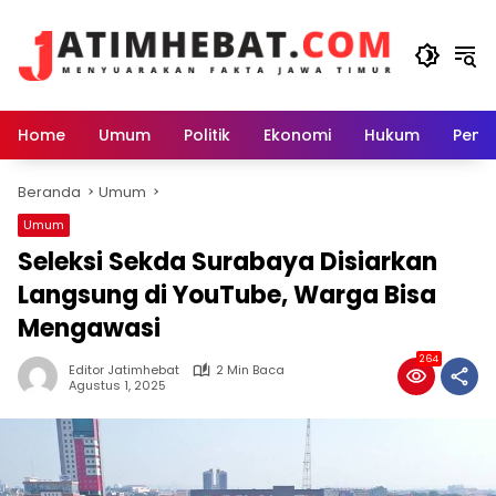
Langsung
ke
konten
Home
Umum
Politik
Ekonomi
Hukum
Peme
Beranda
Umum
Umum
Seleksi Sekda Surabaya Disiarkan
Langsung di YouTube, Warga Bisa
Mengawasi
264
Editor Jatimhebat
2 Min Baca
Agustus 1, 2025