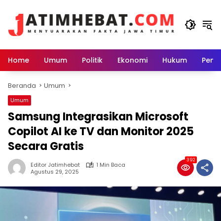
Langsung
ke
konten
Home
Umum
Politik
Ekonomi
Hukum
Peme
Beranda
Umum
Umum
Samsung Integrasikan Microsoft
Copilot AI ke TV dan Monitor 2025
Secara Gratis
392
Editor Jatimhebat
1 Min Baca
Agustus 29, 2025