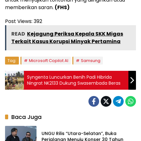
memberikan saran.
(FHS)
Post Views:
392
READ
Kejagung Periksa Kepala SKK Migas
Terkait Kasus Korupsi Minyak Pertamina
Tag:
Microsoft Copilot AI
Samsung
Syngenta Luncurkan Benih Padi Hibrida
Ningrat NK2133 Dukung Swasembada Beras
Baca Juga
UNGU Rilis “Utara-Selatan”, Buka
Perjalanan Menuju Konser 30 Tahun