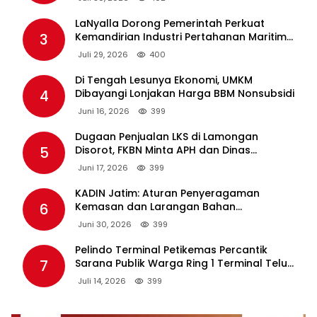
LaNyalla Dorong Pemerintah Perkuat
3
Kemandirian Industri Pertahanan Maritim
Lewat PT PAL
Juli 29, 2026
400
Di Tengah Lesunya Ekonomi, UMKM
4
Dibayangi Lonjakan Harga BBM Nonsubsidi
Juni 16, 2026
399
Dugaan Penjualan LKS di Lamongan
5
Disorot, FKBN Minta APH dan Dinas
Pendidikan Bertindak Tegas.
Juni 17, 2026
399
KADIN Jatim: Aturan Penyeragaman
6
Kemasan dan Larangan Bahan
Tambahan Berpotensi Ganggu Industri
Juni 30, 2026
399
Tembakau
Pelindo Terminal Petikemas Percantik
7
Sarana Publik Warga Ring 1 Terminal Teluk
Lamong Lewat Program TJSL
Juli 14, 2026
399