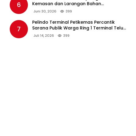
6
Kemasan dan Larangan Bahan
Tambahan Berpotensi Ganggu Industri
Juni 30, 2026
399
Tembakau
Pelindo Terminal Petikemas Percantik
7
Sarana Publik Warga Ring 1 Terminal Teluk
Lamong Lewat Program TJSL
Juli 14, 2026
399