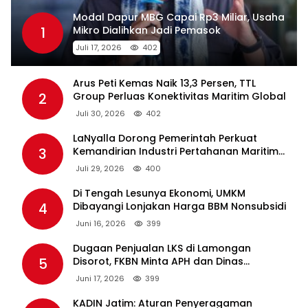
Modal Dapur MBG Capai Rp3 Miliar, Usaha
1
Mikro Dialihkan Jadi Pemasok
Juli 17, 2026
402
Arus Peti Kemas Naik 13,3 Persen, TTL
2
Group Perluas Konektivitas Maritim Global
Juli 30, 2026
402
LaNyalla Dorong Pemerintah Perkuat
3
Kemandirian Industri Pertahanan Maritim
Lewat PT PAL
Juli 29, 2026
400
Di Tengah Lesunya Ekonomi, UMKM
4
Dibayangi Lonjakan Harga BBM Nonsubsidi
Juni 16, 2026
399
Dugaan Penjualan LKS di Lamongan
5
Disorot, FKBN Minta APH dan Dinas
Pendidikan Bertindak Tegas.
Juni 17, 2026
399
KADIN Jatim: Aturan Penyeragaman