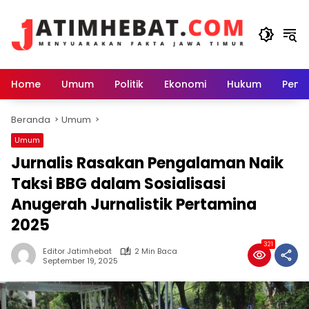
Langsung
ke
konten
Home
Umum
Politik
Ekonomi
Hukum
Peme
Beranda
Umum
Umum
Jurnalis Rasakan Pengalaman Naik
Taksi BBG dalam Sosialisasi
Anugerah Jurnalistik Pertamina
2025
321
Editor Jatimhebat
2 Min Baca
September 19, 2025