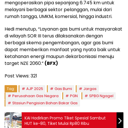
mengoperasikan pipa sepanjang 6.745 km untuk
melayani berbagai sektor pelanggan, mulai dari
rumah tangga, UMKM, komersial, hingga industri.
Hedi menutup, “Layanan gas bumi untuk masyarakat
di wilayah SOR III terus dilaksanakan dengan
berbagai skema pengembangan, agar gas bumi
dapat memberikan manfaat yang nyata baik untuk
ketahanan energi maupun dekarbonisasi menuju
target NZE 2060.”
(BFX)
Post Views:
321
Tag:
AJP 2025
Gas Bumi
Jargas
Perusahaan Gas Negara
PGN
SPBG Ngagel
Stasiun Pengisian Bahan Bakar Gas
KAI Hadirkan Promo Tiket Spesial Sambut
HUT ke-80, Tiket Mulai Rp80 Ribu