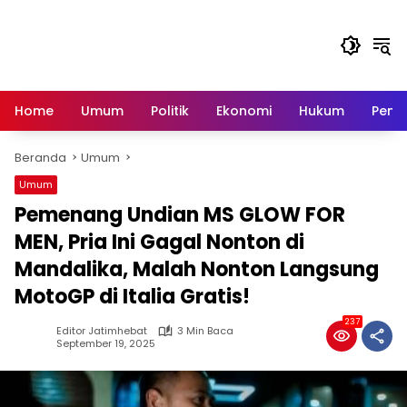
Langsung
ke
konten
Home
Umum
Politik
Ekonomi
Hukum
Peme
Beranda
Umum
Umum
Pemenang Undian MS GLOW FOR
MEN, Pria Ini Gagal Nonton di
Mandalika, Malah Nonton Langsung
MotoGP di Italia Gratis!
237
Editor Jatimhebat
3 Min Baca
September 19, 2025