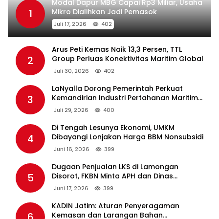
Modal Dapur MBG Capai Rp3 Miliar, Usaha
1
Mikro Dialihkan Jadi Pemasok
Juli 17, 2026
402
Arus Peti Kemas Naik 13,3 Persen, TTL
2
Group Perluas Konektivitas Maritim Global
Juli 30, 2026
402
LaNyalla Dorong Pemerintah Perkuat
3
Kemandirian Industri Pertahanan Maritim
Lewat PT PAL
Juli 29, 2026
400
Di Tengah Lesunya Ekonomi, UMKM
4
Dibayangi Lonjakan Harga BBM Nonsubsidi
Juni 16, 2026
399
Dugaan Penjualan LKS di Lamongan
5
Disorot, FKBN Minta APH dan Dinas
Pendidikan Bertindak Tegas.
Juni 17, 2026
399
KADIN Jatim: Aturan Penyeragaman
6
Kemasan dan Larangan Bahan