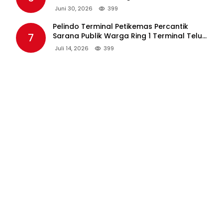
Tambahan Berpotensi Ganggu Industri
Juni 30, 2026
399
Tembakau
Pelindo Terminal Petikemas Percantik
7
Sarana Publik Warga Ring 1 Terminal Teluk
Lamong Lewat Program TJSL
Juli 14, 2026
399