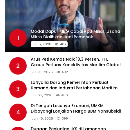
Modal Dapur MBG Capai Rp3 Miliar, Usaha
1
Mikro Dialihkan Jadi Pemasok
Juli 17, 2026
402
Arus Peti Kemas Naik 13,3 Persen, TTL
2
Group Perluas Konektivitas Maritim Global
Juli 30, 2026
402
LaNyalla Dorong Pemerintah Perkuat
3
Kemandirian Industri Pertahanan Maritim
Lewat PT PAL
Juli 29, 2026
400
Di Tengah Lesunya Ekonomi, UMKM
4
Dibayangi Lonjakan Harga BBM Nonsubsidi
Juni 16, 2026
399
Dugaan Penjualan LKS di Lamongan