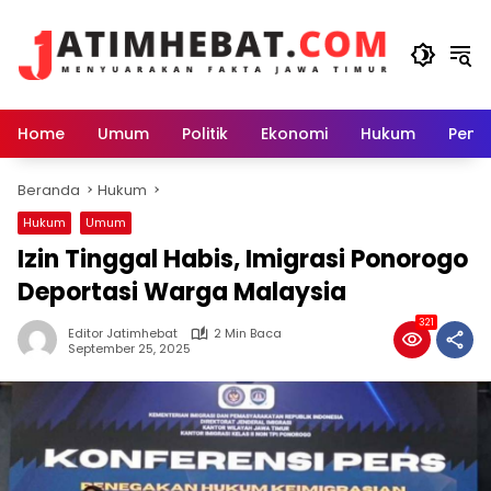
Langsung
ke
konten
Home
Umum
Politik
Ekonomi
Hukum
Peme
Beranda
Hukum
Hukum
Umum
Izin Tinggal Habis, Imigrasi Ponorogo
Deportasi Warga Malaysia
321
Editor Jatimhebat
2 Min Baca
September 25, 2025