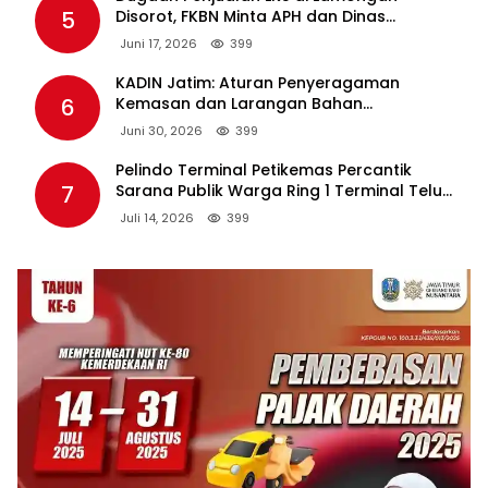
5
Disorot, FKBN Minta APH dan Dinas
Pendidikan Bertindak Tegas.
Juni 17, 2026
399
KADIN Jatim: Aturan Penyeragaman
6
Kemasan dan Larangan Bahan
Tambahan Berpotensi Ganggu Industri
Juni 30, 2026
399
Tembakau
Pelindo Terminal Petikemas Percantik
7
Sarana Publik Warga Ring 1 Terminal Teluk
Lamong Lewat Program TJSL
Juli 14, 2026
399