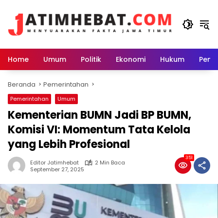
Langsung
ke
konten
Home
Umum
Politik
Ekonomi
Hukum
Peme
Beranda
Pemerintahan
Pemerintahan
Umum
Kementerian BUMN Jadi BP BUMN,
Komisi VI: Momentum Tata Kelola
yang Lebih Profesional
351
Editor Jatimhebat
2 Min Baca
September 27, 2025