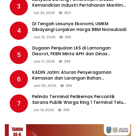
3
Kemandirian Industri Pertahanan Maritim
Lewat PT PAL
Juli 29, 2026
400
Di Tengah Lesunya Ekonomi, UMKM
4
Dibayangi Lonjakan Harga BBM Nonsubsidi
Juni 16, 2026
399
Dugaan Penjualan LKS di Lamongan
5
Disorot, FKBN Minta APH dan Dinas
Pendidikan Bertindak Tegas.
Juni 17, 2026
399
KADIN Jatim: Aturan Penyeragaman
6
Kemasan dan Larangan Bahan
Tambahan Berpotensi Ganggu Industri
Juni 30, 2026
399
Tembakau
Pelindo Terminal Petikemas Percantik
7
Sarana Publik Warga Ring 1 Terminal Teluk
Lamong Lewat Program TJSL
Juli 14, 2026
399