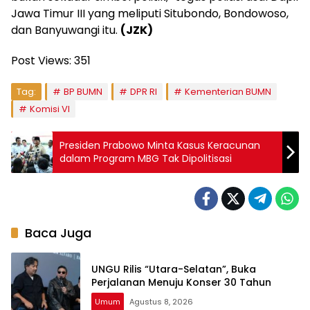
Jawa Timur III yang meliputi Situbondo, Bondowoso,
dan Banyuwangi itu.
(JZK)
Post Views:
351
Tag:
BP BUMN
DPR RI
Kementerian BUMN
Komisi VI
Presiden Prabowo Minta Kasus Keracunan
dalam Program MBG Tak Dipolitisasi
Baca Juga
UNGU Rilis “Utara-Selatan”, Buka
Perjalanan Menuju Konser 30 Tahun
Umum
Agustus 8, 2026