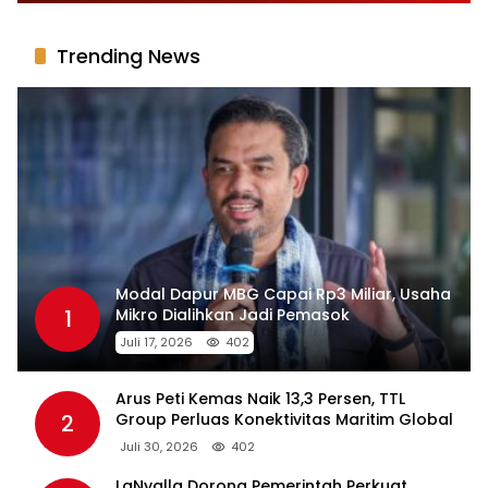
Trending News
Modal Dapur MBG Capai Rp3 Miliar, Usaha
1
Mikro Dialihkan Jadi Pemasok
Juli 17, 2026
402
Arus Peti Kemas Naik 13,3 Persen, TTL
2
Group Perluas Konektivitas Maritim Global
Juli 30, 2026
402
LaNyalla Dorong Pemerintah Perkuat