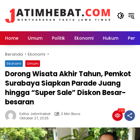
Langsung
ke
konten
Home
Umum
Politik
Ekonomi
Hukum
Peme
Beranda
Ekonomi
Ekonomi
Umum
Dorong Wisata Akhir Tahun, Pemkot
Surabaya Siapkan Parade Juang
hingga “Super Sale” Diskon Besar-
besaran
258
Editor Jatimhebat
2 Min Baca
Oktober 27, 2025