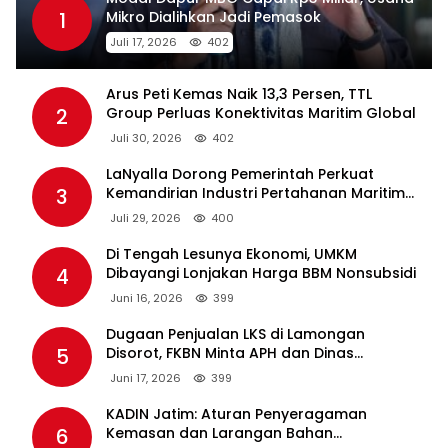
1
Mikro Dialihkan Jadi Pemasok
Juli 17, 2026
402
Arus Peti Kemas Naik 13,3 Persen, TTL
2
Group Perluas Konektivitas Maritim Global
Juli 30, 2026
402
LaNyalla Dorong Pemerintah Perkuat
3
Kemandirian Industri Pertahanan Maritim
Lewat PT PAL
Juli 29, 2026
400
Di Tengah Lesunya Ekonomi, UMKM
4
Dibayangi Lonjakan Harga BBM Nonsubsidi
Juni 16, 2026
399
Dugaan Penjualan LKS di Lamongan
5
Disorot, FKBN Minta APH dan Dinas
Pendidikan Bertindak Tegas.
Juni 17, 2026
399
KADIN Jatim: Aturan Penyeragaman
6
Kemasan dan Larangan Bahan