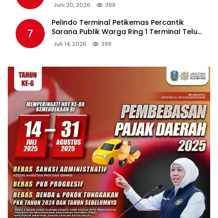
Tambahan Berpotensi Ganggu Industri
Juni 30, 2026
399
Tembakau
Pelindo Terminal Petikemas Percantik
7
Sarana Publik Warga Ring 1 Terminal Teluk
Lamong Lewat Program TJSL
Juli 14, 2026
399