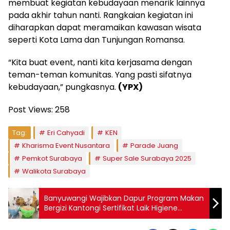
membuat kegiatan kebudayaan menarik lainnya
pada akhir tahun nanti. Rangkaian kegiatan ini
diharapkan dapat meramaikan kawasan wisata
seperti Kota Lama dan Tunjungan Romansa.
“Kita buat event, nanti kita kerjasama dengan
teman-teman komunitas. Yang pasti sifatnya
kebudayaan,” pungkasnya.
(YPX)
Post Views:
258
Tag:
Eri Cahyadi
KEN
Kharisma Event Nusantara
Parade Juang
Pemkot Surabaya
Super Sale Surabaya 2025
Walikota Surabaya
Banyuwangi Wajibkan Dapur Program Makan
Bergizi Kantongi Sertifikat Laik Higiene
Sanitasi