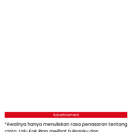
Advertisement
“Awalnya hanya menuliskan rasa penasaran tentang
cinta. Lalu Kak Rian melihat tulisanku dan