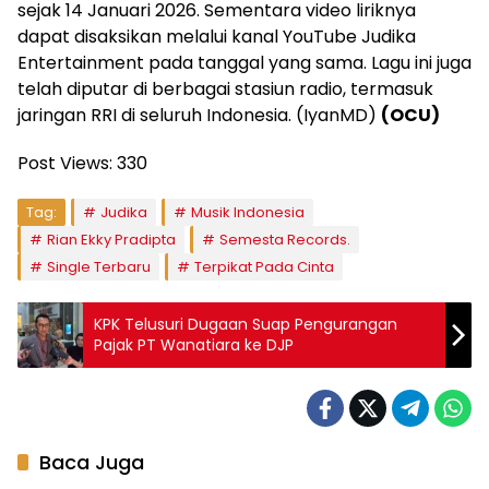
sejak 14 Januari 2026. Sementara video liriknya
dapat disaksikan melalui kanal YouTube Judika
Entertainment pada tanggal yang sama. Lagu ini juga
telah diputar di berbagai stasiun radio, termasuk
jaringan RRI di seluruh Indonesia. (IyanMD)
(OCU)
Post Views:
330
Tag:
Judika
Musik Indonesia
Rian Ekky Pradipta
Semesta Records.
Single Terbaru
Terpikat Pada Cinta
KPK Telusuri Dugaan Suap Pengurangan
Pajak PT Wanatiara ke DJP
Baca Juga