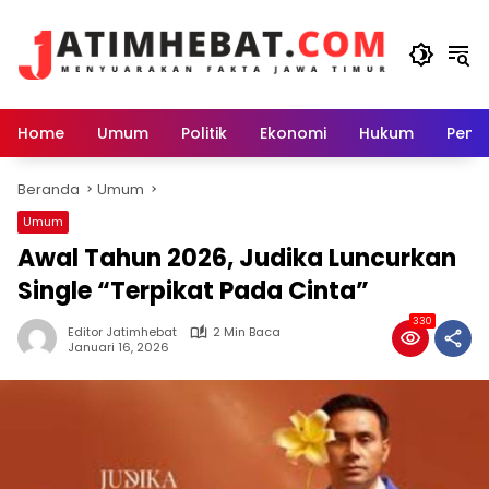
Langsung
ke
konten
Home
Umum
Politik
Ekonomi
Hukum
Peme
Beranda
Umum
Umum
Awal Tahun 2026, Judika Luncurkan
Single “Terpikat Pada Cinta”
330
Editor Jatimhebat
2 Min Baca
Januari 16, 2026