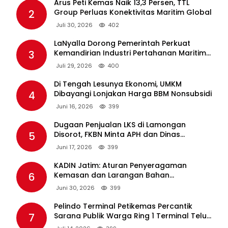
Arus Peti Kemas Naik 13,3 Persen, TTL
2
Group Perluas Konektivitas Maritim Global
Juli 30, 2026
402
LaNyalla Dorong Pemerintah Perkuat
3
Kemandirian Industri Pertahanan Maritim
Lewat PT PAL
Juli 29, 2026
400
Di Tengah Lesunya Ekonomi, UMKM
4
Dibayangi Lonjakan Harga BBM Nonsubsidi
Juni 16, 2026
399
Dugaan Penjualan LKS di Lamongan
5
Disorot, FKBN Minta APH dan Dinas
Pendidikan Bertindak Tegas.
Juni 17, 2026
399
KADIN Jatim: Aturan Penyeragaman
6
Kemasan dan Larangan Bahan
Tambahan Berpotensi Ganggu Industri
Juni 30, 2026
399
Tembakau
Pelindo Terminal Petikemas Percantik
7
Sarana Publik Warga Ring 1 Terminal Teluk
Lamong Lewat Program TJSL