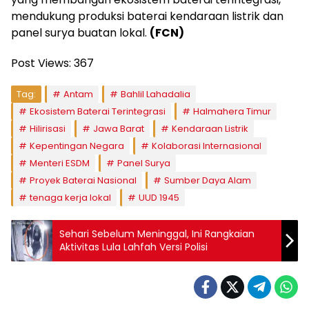
mendukung produksi baterai kendaraan listrik dan
panel surya buatan lokal.
(FCN)
Post Views:
367
Tag:
Antam
Bahlil Lahadalia
Ekosistem Baterai Terintegrasi
Halmahera Timur
Hilirisasi
Jawa Barat
Kendaraan Listrik
Kepentingan Negara
Kolaborasi Internasional
Menteri ESDM
Panel Surya
Proyek Baterai Nasional
Sumber Daya Alam
tenaga kerja lokal
UUD 1945
Sehari Sebelum Meninggal, Ini Rangkaian
Aktivitas Lula Lahfah Versi Polisi