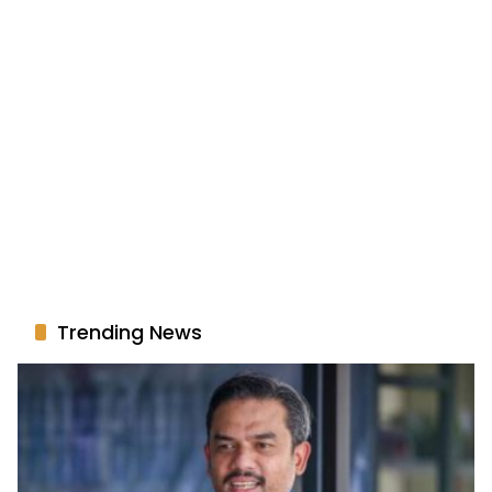
Trending News
Modal Dapur MBG Capai Rp3 Miliar, Usaha
1
Mikro Dialihkan Jadi Pemasok
Juli 17, 2026
402