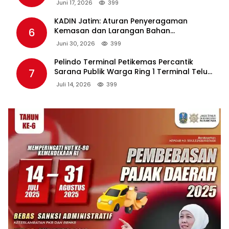
7
Sarana Publik Warga Ring 1 Terminal Teluk
Lamong Lewat Program TJSL
Juli 14, 2026
399