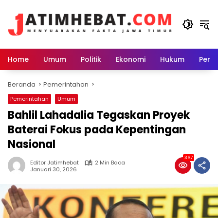
Langsung
ke
konten
Home
Umum
Politik
Ekonomi
Hukum
Peme
Beranda
Pemerintahan
Pemerintahan
Umum
Bahlil Lahadalia Tegaskan Proyek
Baterai Fokus pada Kepentingan
Nasional
367
Editor Jatimhebat
2 Min Baca
Januari 30, 2026