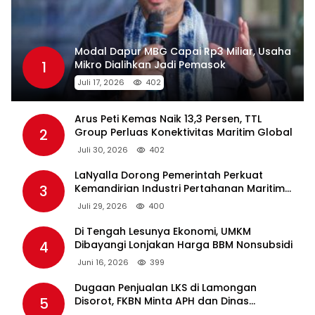
Arus Peti Kemas Naik 13,3 Persen, TTL
2
Group Perluas Konektivitas Maritim Global
Juli 30, 2026
402
LaNyalla Dorong Pemerintah Perkuat
3
Kemandirian Industri Pertahanan Maritim
Lewat PT PAL
Juli 29, 2026
400
Di Tengah Lesunya Ekonomi, UMKM
4
Dibayangi Lonjakan Harga BBM Nonsubsidi
Juni 16, 2026
399
Dugaan Penjualan LKS di Lamongan
5
Disorot, FKBN Minta APH dan Dinas
Pendidikan Bertindak Tegas.
Juni 17, 2026
399
KADIN Jatim: Aturan Penyeragaman
6
Kemasan dan Larangan Bahan
Tambahan Berpotensi Ganggu Industri
Juni 30, 2026
399
Tembakau
Pelindo Terminal Petikemas Percantik