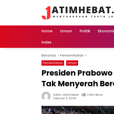
Langsung
ke
konten
Home
Umum
Politik
Ekonomi
Index
Beranda
Pemerintahan
Pemerintahan
Umum
Presiden Prabowo
Tak Menyerah Ber
Editor Jatimhebat
2 Min Baca
Februari 3, 2026