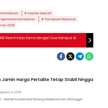
kemiskinan
kepala daerah
ngentasan kemiskinan
Persatuan Nasional.
rnas 2026
, JNE Resmi Kerja Sama dengan Dua Kampus di
 Jamin Harga Pertalite Tetap Stabil hingga
Agustus 6, 2026
– Menteri Koordinator Bidang Perekonomian, Airlangga