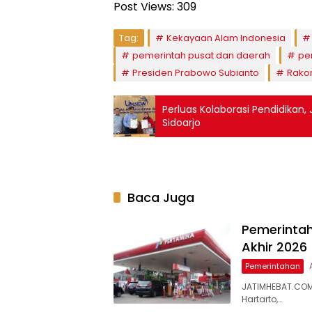
Post Views:
309
Tag:
Kekayaan Alam Indonesia
pemerintah pusat dan daerah
pe
Presiden Prabowo Subianto
Rako
Perluas Kolaborasi Pendidikan
Sidoarjo
Baca Juga
Pemerintah
Akhir 2026
Pemerintahan
JATIMHEBAT.COM 
Hartarto,…