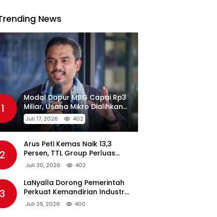
Trending News
Modal Dapur MBG Capai Rp3
1
Miliar, Usaha Mikro Dialihkan
Jadi Pemasok
Juli 17, 2026
402
Arus Peti Kemas Naik 13,3
2
Persen, TTL Group Perluas
Konektivitas Maritim Global
Juli 30, 2026
402
LaNyalla Dorong Pemerintah
3
Perkuat Kemandirian Industri
Pertahanan Maritim Lewat PT
Juli 29, 2026
400
PAL