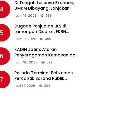
Di Tengah Lesunya Ekonomi,
4
UMKM Dibayangi Lonjakan
Harga BBM Nonsubsidi
Juni 16, 2026
399
Dugaan Penjualan LKS di
5
Lamongan Disorot, FKBN
Minta APH dan Dinas
Juni 17, 2026
399
Pendidikan Bertindak Tegas.
KADIN Jatim: Aturan
6
Penyeragaman Kemasan dan
Larangan Bahan Tambahan
Juni 30, 2026
399
Berpotensi Ganggu Industri
Tembakau
Pelindo Terminal Petikemas
7
Percantik Sarana Publik
Warga Ring 1 Terminal Teluk
Juli 14, 2026
399
Lamong Lewat Program TJSL