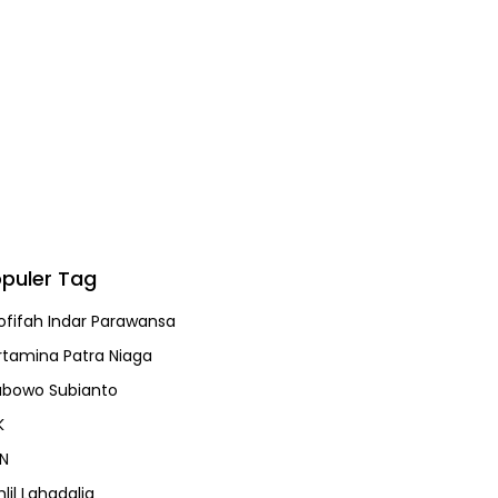
puler Tag
ofifah Indar Parawansa
rtamina Patra Niaga
abowo Subianto
K
N
lil Lahadalia