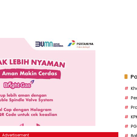
Po
Kh
Pe
Pr
KP
PG
Advertisement
Bah