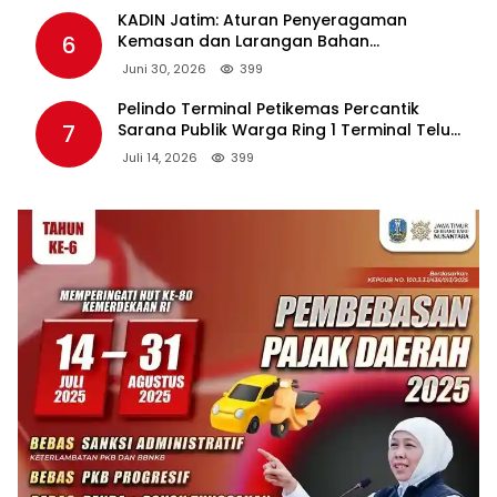
KADIN Jatim: Aturan Penyeragaman
6
Kemasan dan Larangan Bahan
Tambahan Berpotensi Ganggu Industri
Juni 30, 2026
399
Tembakau
Pelindo Terminal Petikemas Percantik
7
Sarana Publik Warga Ring 1 Terminal Teluk
Lamong Lewat Program TJSL
Juli 14, 2026
399