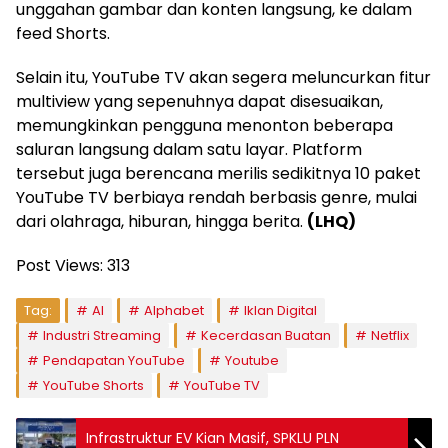
unggahan gambar dan konten langsung, ke dalam
feed Shorts.
Selain itu, YouTube TV akan segera meluncurkan fitur
multiview yang sepenuhnya dapat disesuaikan,
memungkinkan pengguna menonton beberapa
saluran langsung dalam satu layar. Platform
tersebut juga berencana merilis sedikitnya 10 paket
YouTube TV berbiaya rendah berbasis genre, mulai
dari olahraga, hiburan, hingga berita.
(LHQ)
Post Views:
313
Tag:
AI
Alphabet
Iklan Digital
Industri Streaming
Kecerdasan Buatan
Netflix
Pendapatan YouTube
Youtube
YouTube Shorts
YouTube TV
Infrastruktur EV Kian Masif, SPKLU PLN