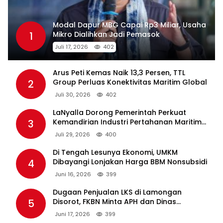
Modal Dapur MBG Capai Rp3 Miliar, Usaha
1
Mikro Dialihkan Jadi Pemasok
Juli 17, 2026
402
Arus Peti Kemas Naik 13,3 Persen, TTL
2
Group Perluas Konektivitas Maritim Global
Juli 30, 2026
402
LaNyalla Dorong Pemerintah Perkuat
3
Kemandirian Industri Pertahanan Maritim
Lewat PT PAL
Juli 29, 2026
400
Di Tengah Lesunya Ekonomi, UMKM
4
Dibayangi Lonjakan Harga BBM Nonsubsidi
Juni 16, 2026
399
Dugaan Penjualan LKS di Lamongan
5
Disorot, FKBN Minta APH dan Dinas
Pendidikan Bertindak Tegas.
Juni 17, 2026
399