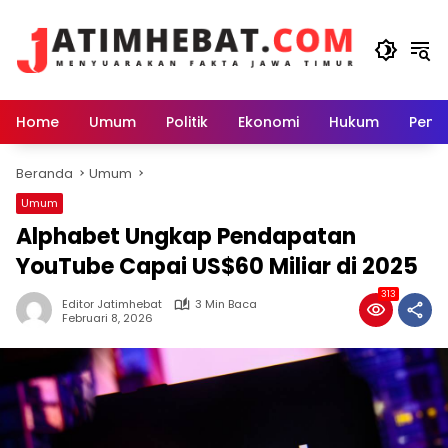
Langsung
ke
konten
Home
Umum
Politik
Ekonomi
Hukum
Peme
Beranda
Umum
Umum
Alphabet Ungkap Pendapatan
YouTube Capai US$60 Miliar di 2025
313
Editor Jatimhebat
3 Min Baca
Februari 8, 2026