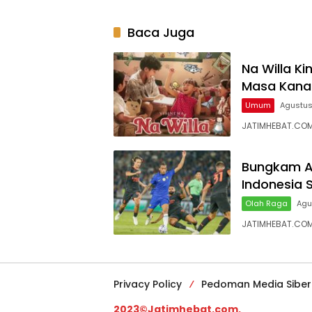
Baca Juga
Na Willa Ki
Masa Kana
Umum
Agustus
JATIMHEBAT.COM –
Bungkam AC
Indonesia
Olah Raga
Agu
JATIMHEBAT.COM 
Privacy Policy
Pedoman Media Siber
2023©Jatimhebat.com.