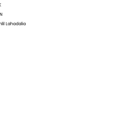
K
N
lil Lahadalia