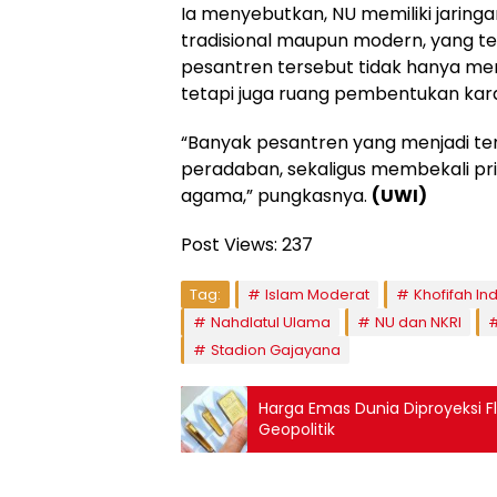
Ia menyebutkan, NU memiliki jaring
tradisional maupun modern, yang ter
pesantren tersebut tidak hanya me
tetapi juga ruang pembentukan kar
“Banyak pesantren yang menjadi
peradaban, sekaligus membekali pr
agama,” pungkasnya.
(UWI)
Post Views:
237
Tag:
Islam Moderat
Khofifah I
Nahdlatul Ulama
NU dan NKRI
Stadion Gajayana
Harga Emas Dunia Diproyeksi F
Geopolitik