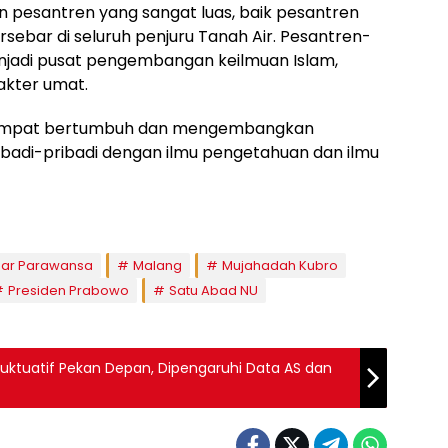
an pesantren yang sangat luas, baik pesantren
sebar di seluruh penjuru Tanah Air. Pesantren-
njadi pusat pengembangan keilmuan Islam,
akter umat.
 tempat bertumbuh dan mengembangkan
ibadi-pribadi dengan ilmu pengetahuan dan ilmu
ndar Parawansa
Malang
Mujahadah Kubro
Presiden Prabowo
Satu Abad NU
luktuatif Pekan Depan, Dipengaruhi Data AS dan