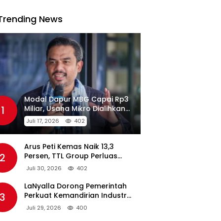
Trending News
Modal Dapur MBG Capai Rp3
1
Miliar, Usaha Mikro Dialihkan
Jadi Pemasok
Juli 17, 2026
402
Arus Peti Kemas Naik 13,3
2
Persen, TTL Group Perluas
Konektivitas Maritim Global
Juli 30, 2026
402
LaNyalla Dorong Pemerintah
3
Perkuat Kemandirian Industri
Pertahanan Maritim Lewat PT
Juli 29, 2026
400
PAL