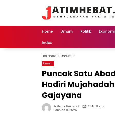
Langsung
ke
konten
Home
Umum
Politik
Ekonomi
Index
Beranda
Umum
Umum
Puncak Satu Abad
Hadiri Mujahadah 
Gajayana
Editor Jatimhebat
2 Min Baca
Februari 8, 2026