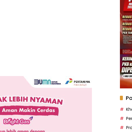
Po
Kh
Pe
Pr