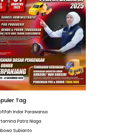
puler Tag
ofifah Indar Parawansa
rtamina Patra Niaga
abowo Subianto