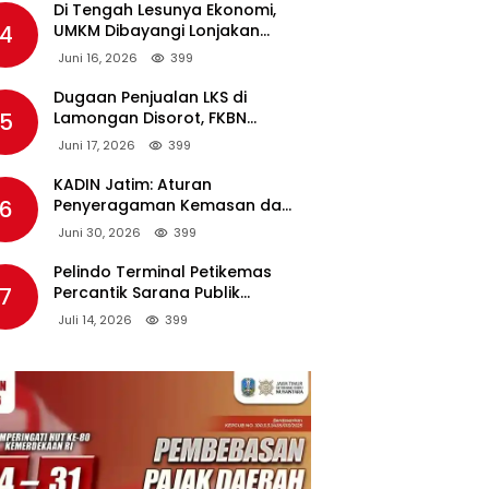
Di Tengah Lesunya Ekonomi,
4
UMKM Dibayangi Lonjakan
Harga BBM Nonsubsidi
Juni 16, 2026
399
Dugaan Penjualan LKS di
5
Lamongan Disorot, FKBN
Minta APH dan Dinas
Juni 17, 2026
399
Pendidikan Bertindak Tegas.
KADIN Jatim: Aturan
6
Penyeragaman Kemasan dan
Larangan Bahan Tambahan
Juni 30, 2026
399
Berpotensi Ganggu Industri
Tembakau
Pelindo Terminal Petikemas
7
Percantik Sarana Publik
Warga Ring 1 Terminal Teluk
Juli 14, 2026
399
Lamong Lewat Program TJSL