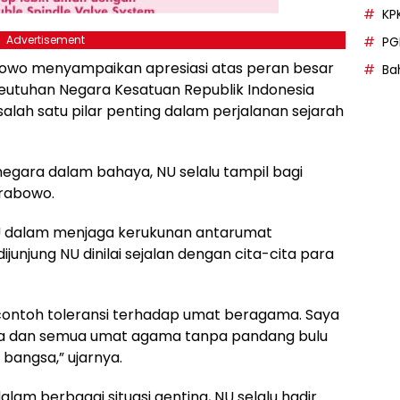
KP
Advertisement
PG
owo menyampaikan apresiasi atas peran besar
Bah
utuhan Negara Kesatuan Republik Indonesia
alah satu pilar penting dalam perjalanan sejarah
negara dalam bahaya, NU selalu tampil bagi
Prabowo.
 NU dalam menjaga kerukunan antarumat
dijunjung NU dinilai sejalan dengan cita-cita para
ontoh toleransi terhadap umat beragama. Saya
sa dan semua umat agama tanpa pandang bulu
 bangsa,” ujarnya.
m berbagai situasi genting, NU selalu hadir