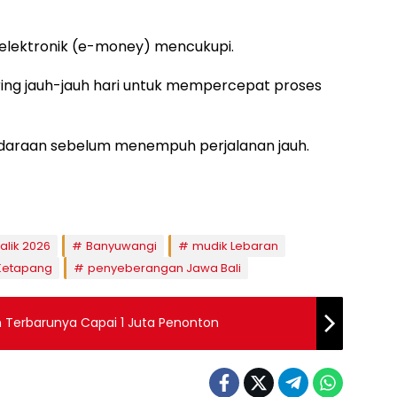
 elektronik (e-money) mencukupi.
aring jauh-jauh hari untuk mempercepat proses
kendaraan sebelum menempuh perjalanan jauh.
alik 2026
Banyuwangi
mudik Lebaran
Ketapang
penyeberangan Jawa Bali
m Terbarunya Capai 1 Juta Penonton