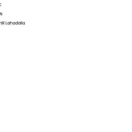
K
N
lil Lahadalia