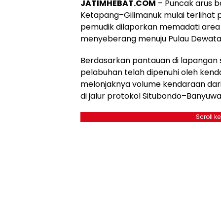
JATIMHEBAT.COM
– Puncak arus ba
Ketapang–Gilimanuk mulai terlihat 
pemudik dilaporkan memadati area 
menyeberang menuju Pulau Dewata
Berdasarkan pantauan di lapangan s
pelabuhan telah dipenuhi oleh ken
melonjaknya volume kendaraan dari
di jalur protokol Situbondo–Banyu
Scroll k