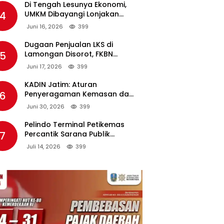
Di Tengah Lesunya Ekonomi,
4
UMKM Dibayangi Lonjakan
Harga BBM Nonsubsidi
Juni 16, 2026
399
Dugaan Penjualan LKS di
5
Lamongan Disorot, FKBN
Minta APH dan Dinas
Juni 17, 2026
399
Pendidikan Bertindak Tegas.
KADIN Jatim: Aturan
6
Penyeragaman Kemasan dan
Larangan Bahan Tambahan
Juni 30, 2026
399
Berpotensi Ganggu Industri
Tembakau
Pelindo Terminal Petikemas
7
Percantik Sarana Publik
Warga Ring 1 Terminal Teluk
Juli 14, 2026
399
Lamong Lewat Program TJSL