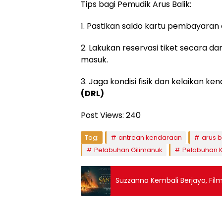
Tips bagi Pemudik Arus Balik:
1. Pastikan saldo kartu pembayaran
2. Lakukan reservasi tiket secara d
masuk.
3. Jaga kondisi fisik dan kelaikan 
(DRL)
Post Views:
240
Tag:
antrean kendaraan
arus b
Pelabuhan Gilimanuk
Pelabuhan 
Suzzanna Kembali Berjaya, Fil