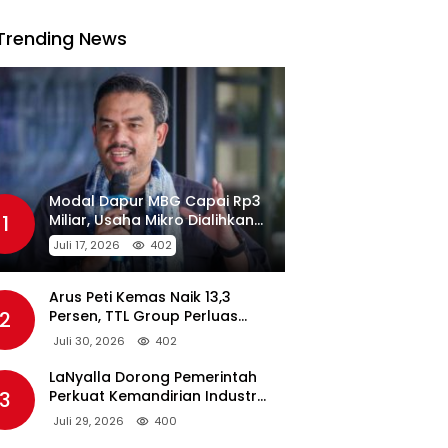
Trending News
Modal Dapur MBG Capai Rp3
1
Miliar, Usaha Mikro Dialihkan
Jadi Pemasok
Juli 17, 2026
402
Arus Peti Kemas Naik 13,3
2
Persen, TTL Group Perluas
Konektivitas Maritim Global
Juli 30, 2026
402
LaNyalla Dorong Pemerintah
3
Perkuat Kemandirian Industri
Pertahanan Maritim Lewat PT
Juli 29, 2026
400
PAL