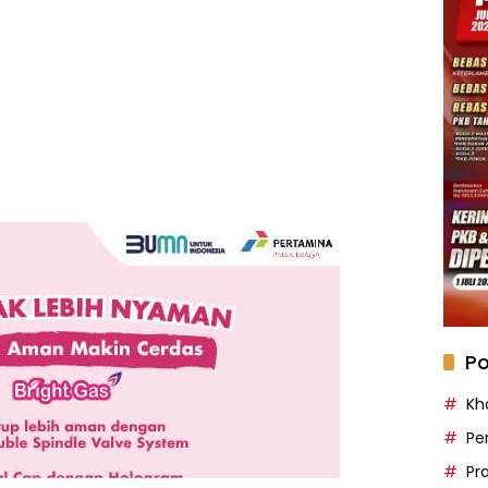
Po
Kh
Pe
Pr