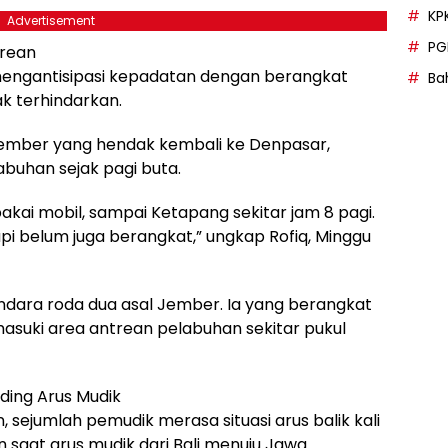
KP
Advertisement
PG
rean
mengantisipasi kepadatan dengan berangkat
Bah
ak terhindarkan.
 Jember yang hendak kembali ke Denpasar,
buhan sejak pagi buta.
akai mobil, sampai Ketapang sekitar jam 8 pagi.
api belum juga berangkat,” ungkap Rofiq, Minggu
endara roda dua asal Jember. Ia yang berangkat
masuki area antrean pelabuhan sekitar pukul
nding Arus Mudik
 sejumlah pemudik merasa situasi arus balik kali
an saat arus mudik dari Bali menuju Jawa