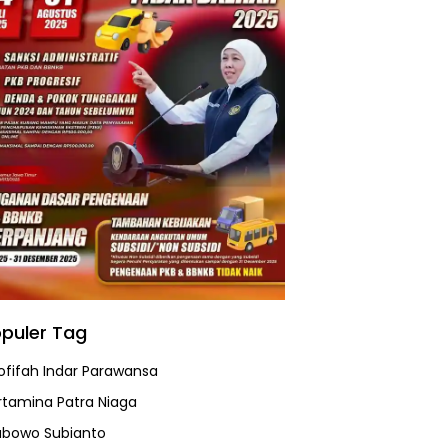
puler Tag
ofifah Indar Parawansa
rtamina Patra Niaga
abowo Subianto