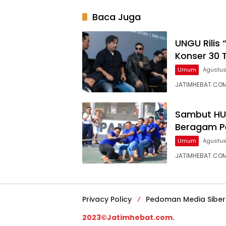
Baca Juga
UNGU Rilis
Konser 30 
Umum
Agustus
JATIMHEBAT.COM
Sambut HUT
Beragam P
Umum
Agustus
JATIMHEBAT.COM
Privacy Policy
Pedoman Media Siber
2023©Jatimhebat.com.