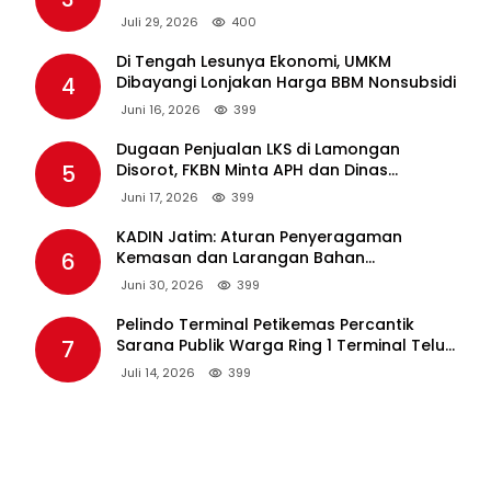
Lewat PT PAL
Juli 29, 2026
400
Di Tengah Lesunya Ekonomi, UMKM
4
Dibayangi Lonjakan Harga BBM Nonsubsidi
Juni 16, 2026
399
Dugaan Penjualan LKS di Lamongan
5
Disorot, FKBN Minta APH dan Dinas
Pendidikan Bertindak Tegas.
Juni 17, 2026
399
KADIN Jatim: Aturan Penyeragaman
6
Kemasan dan Larangan Bahan
Tambahan Berpotensi Ganggu Industri
Juni 30, 2026
399
Tembakau
Pelindo Terminal Petikemas Percantik
7
Sarana Publik Warga Ring 1 Terminal Teluk
Lamong Lewat Program TJSL
Juli 14, 2026
399