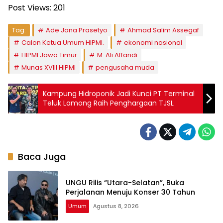
Post Views:
201
Tag:
Ade Jona Prasetyo
Ahmad Salim Assegaf
Calon Ketua Umum HIPMI.
ekonomi nasional
HIPMI Jawa Timur
M. Ali Affandi
Munas XVIII HIPMI
pengusaha muda
Kampung Hidroponik Jadi Kunci PT Terminal
Teluk Lamong Raih Penghargaan TJSL
Baca Juga
UNGU Rilis “Utara-Selatan”, Buka
Perjalanan Menuju Konser 30 Tahun
Umum
Agustus 8, 2026