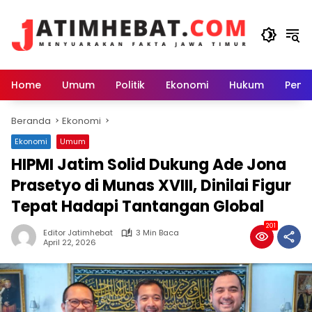
Langsung
ke
konten
Home
Umum
Politik
Ekonomi
Hukum
Peme
Beranda
Ekonomi
Ekonomi
Umum
HIPMI Jatim Solid Dukung Ade Jona
Prasetyo di Munas XVIII, Dinilai Figur
Tepat Hadapi Tantangan Global
201
Editor Jatimhebat
3 Min Baca
April 22, 2026