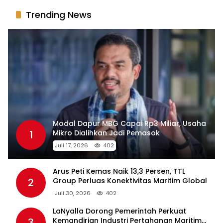
Trending News
Modal Dapur MBG Capai Rp3 Miliar, Usaha
1
Mikro Dialihkan Jadi Pemasok
Juli 17, 2026
402
Arus Peti Kemas Naik 13,3 Persen, TTL
2
Group Perluas Konektivitas Maritim Global
Juli 30, 2026
402
LaNyalla Dorong Pemerintah Perkuat
3
Kemandirian Industri Pertahanan Maritim