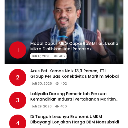
Modal Dapur MBG Capai Rp3 Miliar, Usaha
1
Mikro Dialihkan Jadi Pemasok
Juli 17, 2026
402
Arus Peti Kemas Naik 13,3 Persen, TTL
2
Group Perluas Konektivitas Maritim Global
Juli 30, 2026
402
LaNyalla Dorong Pemerintah Perkuat
3
Kemandirian Industri Pertahanan Maritim
Lewat PT PAL
Juli 29, 2026
400
Di Tengah Lesunya Ekonomi, UMKM
4
Dibayangi Lonjakan Harga BBM Nonsubsidi