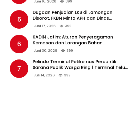
Juni 16, 2026
399
Dugaan Penjualan LKS di Lamongan
5
Disorot, FKBN Minta APH dan Dinas
Pendidikan Bertindak Tegas.
Juni 17, 2026
399
KADIN Jatim: Aturan Penyeragaman
6
Kemasan dan Larangan Bahan
Tambahan Berpotensi Ganggu Industri
Juni 30, 2026
399
Tembakau
Pelindo Terminal Petikemas Percantik
7
Sarana Publik Warga Ring 1 Terminal Teluk
Lamong Lewat Program TJSL
Juli 14, 2026
399