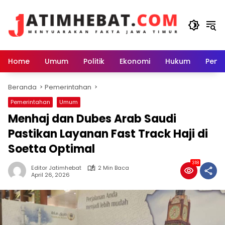
Langsung
ke
konten
Home
Umum
Politik
Ekonomi
Hukum
Peme
Beranda
Pemerintahan
Pemerintahan
Umum
Menhaj dan Dubes Arab Saudi
Pastikan Layanan Fast Track Haji di
Soetta Optimal
318
Editor Jatimhebat
2 Min Baca
April 26, 2026