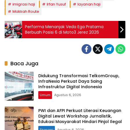
imigrasi haji
Irfan Yusuf
layanan haji
Makkah Route
Performa Menanjak Veda Ega Pratama
Berbuah Posisi 6 di Moto3 Jerez 2026
Baca Juga
Didukung Transformasi TelkomGroup,
InfraNexia Perkuat Daya Saing
Infrastruktur Digital Indonesia
Umum
Agustus 6, 2026
PWI dan AFPI Perkuat Literasi Keuangan
Digital Lewat Workshop Jurnalistik,
Edukasi Masyarakat Hindari Pinjol Ilegal
Ekonomi
Agustus 6, 2026