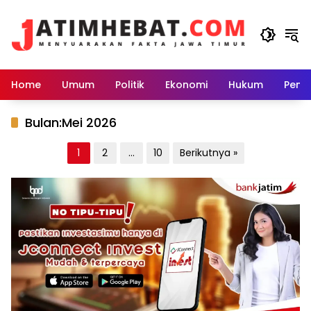
Langsung
ke
konten
Home
Umum
Politik
Ekonomi
Hukum
Peme
Bulan:
Mei 2026
Paginasi
1
2
…
10
Berikutnya »
pos