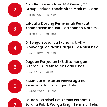
Arus Peti Kemas Naik 13,3 Persen, TTL
2
Group Perluas Konektivitas Maritim Global
Juli 30, 2026
402
LaNyalla Dorong Pemerintah Perkuat
3
Kemandirian Industri Pertahanan Maritim
Lewat PT PAL
Juli 29, 2026
400
Di Tengah Lesunya Ekonomi, UMKM
4
Dibayangi Lonjakan Harga BBM Nonsubsidi
Juni 16, 2026
399
Dugaan Penjualan LKS di Lamongan
5
Disorot, FKBN Minta APH dan Dinas
Pendidikan Bertindak Tegas.
Juni 17, 2026
399
KADIN Jatim: Aturan Penyeragaman
6
Kemasan dan Larangan Bahan
Tambahan Berpotensi Ganggu Industri
Juni 30, 2026
399
Tembakau
Pelindo Terminal Petikemas Percantik
7
Sarana Publik Warga Ring 1 Terminal Teluk