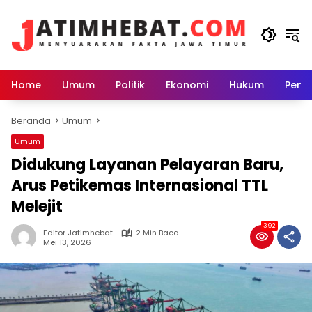
Langsung
ke
konten
Home
Umum
Politik
Ekonomi
Hukum
Peme
Beranda
Umum
Umum
Didukung Layanan Pelayaran Baru,
Arus Petikemas Internasional TTL
Melejit
392
Editor Jatimhebat
2 Min Baca
Mei 13, 2026