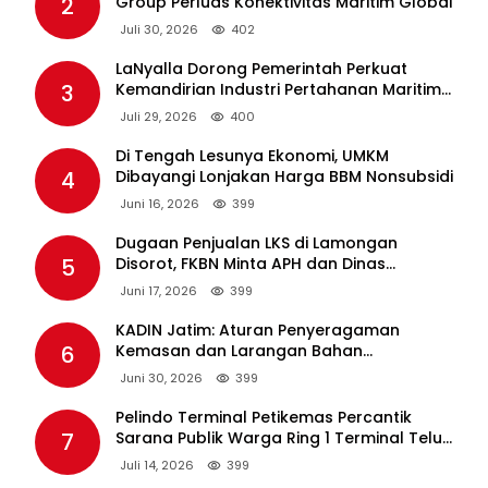
2
Group Perluas Konektivitas Maritim Global
Juli 30, 2026
402
LaNyalla Dorong Pemerintah Perkuat
3
Kemandirian Industri Pertahanan Maritim
Lewat PT PAL
Juli 29, 2026
400
Di Tengah Lesunya Ekonomi, UMKM
4
Dibayangi Lonjakan Harga BBM Nonsubsidi
Juni 16, 2026
399
Dugaan Penjualan LKS di Lamongan
5
Disorot, FKBN Minta APH dan Dinas
Pendidikan Bertindak Tegas.
Juni 17, 2026
399
KADIN Jatim: Aturan Penyeragaman
6
Kemasan dan Larangan Bahan
Tambahan Berpotensi Ganggu Industri
Juni 30, 2026
399
Tembakau
Pelindo Terminal Petikemas Percantik
7
Sarana Publik Warga Ring 1 Terminal Teluk
Lamong Lewat Program TJSL
Juli 14, 2026
399