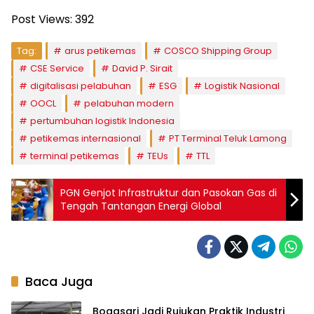
Post Views:
392
Tag:
arus petikemas
COSCO Shipping Group
CSE Service
David P. Sirait
digitalisasi pelabuhan
ESG
Logistik Nasional
OOCL
pelabuhan modern
pertumbuhan logistik Indonesia
petikemas internasional
PT Terminal Teluk Lamong
terminal petikemas
TEUs
TTL
PGN Genjot Infrastruktur dan Pasokan Gas di
Tengah Tantangan Energi Global
Baca Juga
Bogasari Jadi Rujukan Praktik Industri