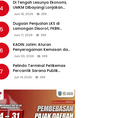
Di Tengah Lesunya Ekonomi,
4
UMKM Dibayangi Lonjakan
Harga BBM Nonsubsidi
Juni 16, 2026
399
Dugaan Penjualan LKS di
5
Lamongan Disorot, FKBN
Minta APH dan Dinas
Juni 17, 2026
399
Pendidikan Bertindak Tegas.
KADIN Jatim: Aturan
6
Penyeragaman Kemasan dan
Larangan Bahan Tambahan
Juni 30, 2026
399
Berpotensi Ganggu Industri
Tembakau
Pelindo Terminal Petikemas
7
Percantik Sarana Publik
Warga Ring 1 Terminal Teluk
Juli 14, 2026
399
Lamong Lewat Program TJSL