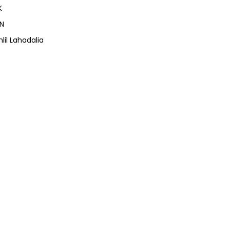
K
N
lil Lahadalia