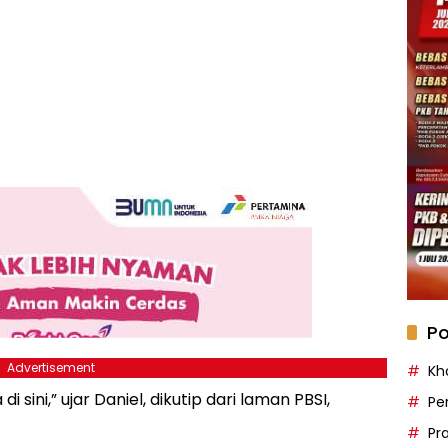
Po
Advertisement
Kh
i sini,” ujar Daniel, dikutip dari laman PBSI,
Pe
Pr