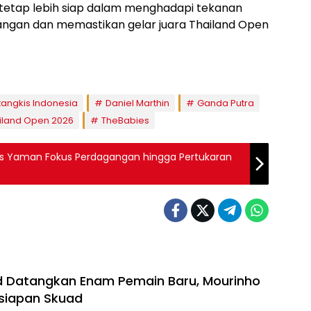
 tetap lebih siap dalam menghadapi tekanan
gan dan memastikan gelar juara Thailand Open
tangkis Indonesia
Daniel Marthin
Ganda Putra
iland Open 2026
TheBabies
s Yaman Fokus Perdagangan hingga Pertukaran
d Datangkan Enam Pemain Baru, Mourinho
siapan Skuad