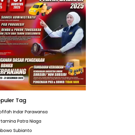
puler Tag
ofifah Indar Parawansa
rtamina Patra Niaga
abowo Subianto