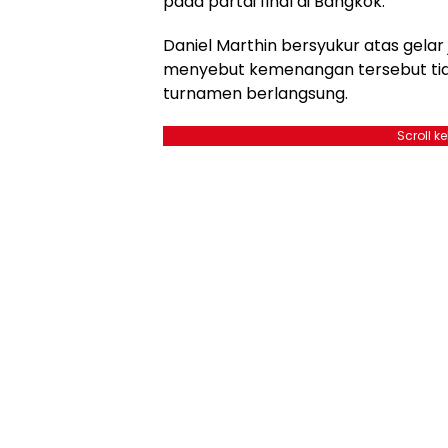
pada partai final di Bangkok.
Daniel Marthin bersyukur atas gelar 
menyebut kemenangan tersebut tid
turnamen berlangsung.
Scroll k