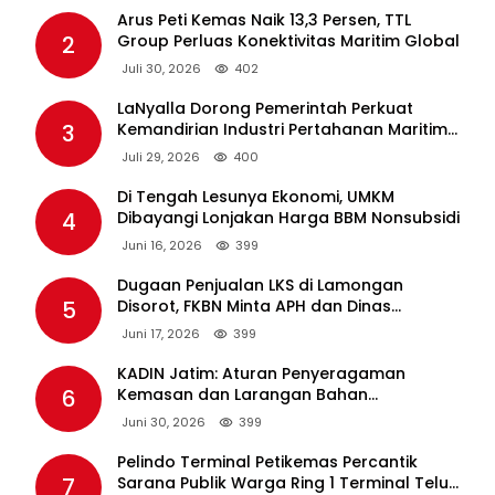
Arus Peti Kemas Naik 13,3 Persen, TTL
2
Group Perluas Konektivitas Maritim Global
Juli 30, 2026
402
LaNyalla Dorong Pemerintah Perkuat
3
Kemandirian Industri Pertahanan Maritim
Lewat PT PAL
Juli 29, 2026
400
Di Tengah Lesunya Ekonomi, UMKM
4
Dibayangi Lonjakan Harga BBM Nonsubsidi
Juni 16, 2026
399
Dugaan Penjualan LKS di Lamongan
5
Disorot, FKBN Minta APH dan Dinas
Pendidikan Bertindak Tegas.
Juni 17, 2026
399
KADIN Jatim: Aturan Penyeragaman
6
Kemasan dan Larangan Bahan
Tambahan Berpotensi Ganggu Industri
Juni 30, 2026
399
Tembakau
Pelindo Terminal Petikemas Percantik
7
Sarana Publik Warga Ring 1 Terminal Teluk