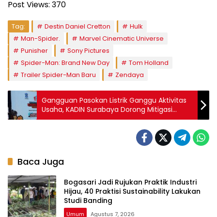
Post Views:
370
Tag:
Destin Daniel Cretton
Hulk
Man-Spider.
Marvel Cinematic Universe
Punisher
Sony Pictures
Spider-Man: Brand New Day
Tom Holland
Trailer Spider-Man Baru
Zendaya
Gangguan Pasokan Listrik Ganggu Aktivitas
Usaha, KADIN Surabaya Dorong Mitigasi
Cepat
Baca Juga
Bogasari Jadi Rujukan Praktik Industri
Hijau, 40 Praktisi Sustainability Lakukan
Studi Banding
Umum
Agustus 7, 2026