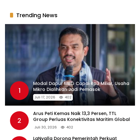
Trending News
Modal Dapur MBG Capai Rp3 Miliar, Usaha
1
Mikro Dialihkan Jadi Pemasok
Juli 17, 2026
402
Arus Peti Kemas Naik 13,3 Persen, TTL
2
Group Perluas Konektivitas Maritim Global
Juli 30, 2026
402
LaNyalla Dorong Pemerintah Perkuat