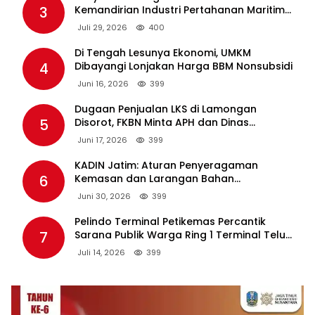
3
Kemandirian Industri Pertahanan Maritim
Lewat PT PAL
Juli 29, 2026
400
Di Tengah Lesunya Ekonomi, UMKM
4
Dibayangi Lonjakan Harga BBM Nonsubsidi
Juni 16, 2026
399
Dugaan Penjualan LKS di Lamongan
5
Disorot, FKBN Minta APH dan Dinas
Pendidikan Bertindak Tegas.
Juni 17, 2026
399
KADIN Jatim: Aturan Penyeragaman
6
Kemasan dan Larangan Bahan
Tambahan Berpotensi Ganggu Industri
Juni 30, 2026
399
Tembakau
Pelindo Terminal Petikemas Percantik
7
Sarana Publik Warga Ring 1 Terminal Teluk
Lamong Lewat Program TJSL
Juli 14, 2026
399