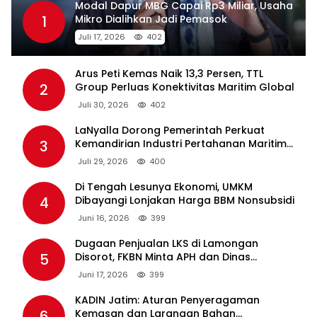
Modal Dapur MBG Capai Rp3 Miliar, Usaha
1
Mikro Dialihkan Jadi Pemasok
Juli 17, 2026
402
Arus Peti Kemas Naik 13,3 Persen, TTL
2
Group Perluas Konektivitas Maritim Global
Juli 30, 2026
402
LaNyalla Dorong Pemerintah Perkuat
3
Kemandirian Industri Pertahanan Maritim
Lewat PT PAL
Juli 29, 2026
400
Di Tengah Lesunya Ekonomi, UMKM
4
Dibayangi Lonjakan Harga BBM Nonsubsidi
Juni 16, 2026
399
Dugaan Penjualan LKS di Lamongan
5
Disorot, FKBN Minta APH dan Dinas
Pendidikan Bertindak Tegas.
Juni 17, 2026
399
KADIN Jatim: Aturan Penyeragaman
6
Kemasan dan Larangan Bahan