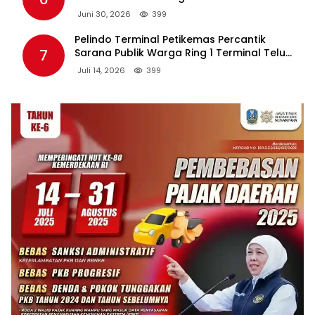
Tambahan Berpotensi Ganggu Industri
Juni 30, 2026
399
Tembakau
Pelindo Terminal Petikemas Percantik
7
Sarana Publik Warga Ring 1 Terminal Teluk
Lamong Lewat Program TJSL
Juli 14, 2026
399