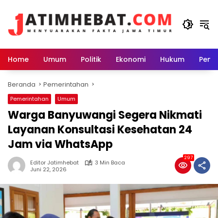
Langsung
ke
konten
Home
Umum
Politik
Ekonomi
Hukum
Peme
Beranda
Pemerintahan
Pemerintahan
Umum
Warga Banyuwangi Segera Nikmati
Layanan Konsultasi Kesehatan 24
Jam via WhatsApp
297
Editor Jatimhebat
3 Min Baca
Juni 22, 2026