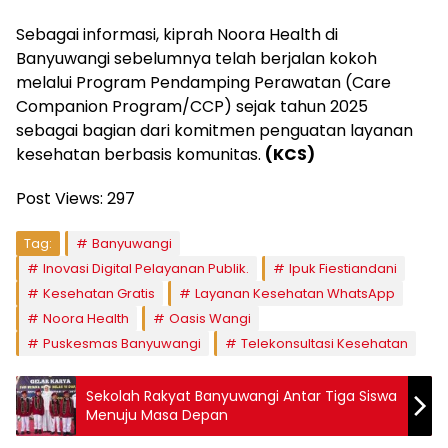
Sebagai informasi, kiprah Noora Health di
Banyuwangi sebelumnya telah berjalan kokoh
melalui Program Pendamping Perawatan (Care
Companion Program/CCP) sejak tahun 2025
sebagai bagian dari komitmen penguatan layanan
kesehatan berbasis komunitas.
(KCS)
Post Views:
297
Tag:
Banyuwangi
Inovasi Digital Pelayanan Publik.
Ipuk Fiestiandani
Kesehatan Gratis
Layanan Kesehatan WhatsApp
Noora Health
Oasis Wangi
Puskesmas Banyuwangi
Telekonsultasi Kesehatan
Sekolah Rakyat Banyuwangi Antar Tiga Siswa
Menuju Masa Depan