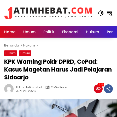
Langsung
ke
konten
Home
Umum
Politik
Ekonomi
Hukum
Peme
Beranda
Hukum
Hukum
Umum
KPK Warning Pokir DPRD, CePad:
Kasus Magetan Harus Jadi Pelajaran
Sidoarjo
235
Editor Jatimhebat
2 Min Baca
Juni 28, 2026