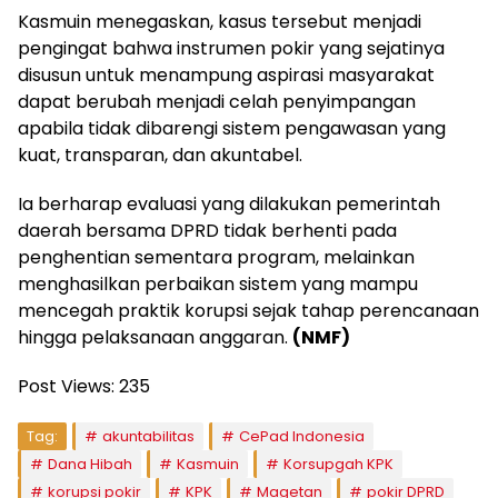
Kasmuin menegaskan, kasus tersebut menjadi
pengingat bahwa instrumen pokir yang sejatinya
disusun untuk menampung aspirasi masyarakat
dapat berubah menjadi celah penyimpangan
apabila tidak dibarengi sistem pengawasan yang
kuat, transparan, dan akuntabel.
Ia berharap evaluasi yang dilakukan pemerintah
daerah bersama DPRD tidak berhenti pada
penghentian sementara program, melainkan
menghasilkan perbaikan sistem yang mampu
mencegah praktik korupsi sejak tahap perencanaan
hingga pelaksanaan anggaran.
(NMF)
Post Views:
235
Tag:
akuntabilitas
CePad Indonesia
Dana Hibah
Kasmuin
Korsupgah KPK
korupsi pokir
KPK
Magetan
pokir DPRD