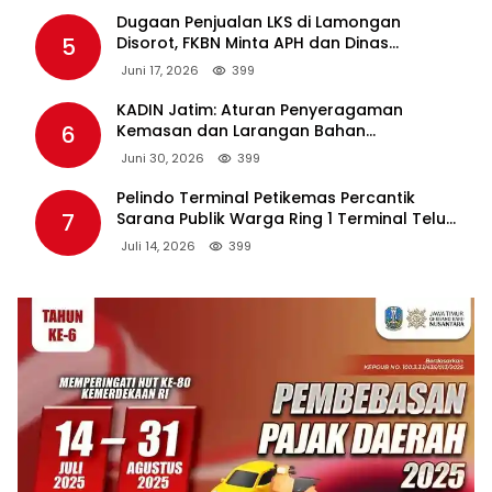
Dugaan Penjualan LKS di Lamongan
5
Disorot, FKBN Minta APH dan Dinas
Pendidikan Bertindak Tegas.
Juni 17, 2026
399
KADIN Jatim: Aturan Penyeragaman
6
Kemasan dan Larangan Bahan
Tambahan Berpotensi Ganggu Industri
Juni 30, 2026
399
Tembakau
Pelindo Terminal Petikemas Percantik
7
Sarana Publik Warga Ring 1 Terminal Teluk
Lamong Lewat Program TJSL
Juli 14, 2026
399