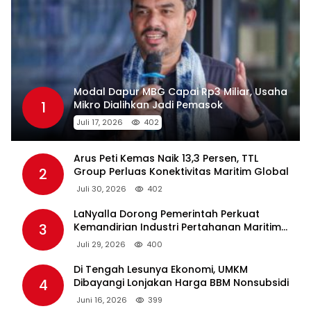
Modal Dapur MBG Capai Rp3 Miliar, Usaha
1
Mikro Dialihkan Jadi Pemasok
Juli 17, 2026
402
Arus Peti Kemas Naik 13,3 Persen, TTL
2
Group Perluas Konektivitas Maritim Global
Juli 30, 2026
402
LaNyalla Dorong Pemerintah Perkuat
3
Kemandirian Industri Pertahanan Maritim
Lewat PT PAL
Juli 29, 2026
400
Di Tengah Lesunya Ekonomi, UMKM
4
Dibayangi Lonjakan Harga BBM Nonsubsidi
Juni 16, 2026
399