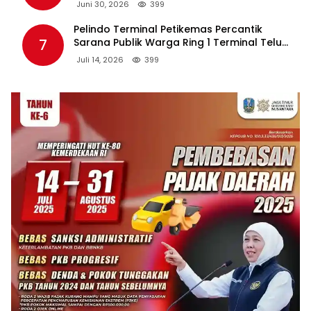
Tambahan Berpotensi Ganggu Industri
Juni 30, 2026
399
Tembakau
Pelindo Terminal Petikemas Percantik
7
Sarana Publik Warga Ring 1 Terminal Teluk
Lamong Lewat Program TJSL
Juli 14, 2026
399