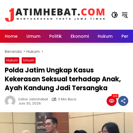
Langsung
ke
konten
Home
Umum
Politik
Ekonomi
Hukum
Peme
Beranda
Hukum
Hukum
Umum
Polda Jatim Ungkap Kasus
Kekerasan Seksual terhadap Anak,
Ayah Kandung Jadi Tersangka
326
Editor Jatimhebat
3 Min Baca
Juni 30, 2026