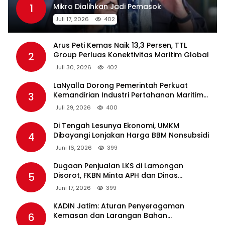
1
Mikro Dialihkan Jadi Pemasok
Juli 17, 2026
402
Arus Peti Kemas Naik 13,3 Persen, TTL
2
Group Perluas Konektivitas Maritim Global
Juli 30, 2026
402
LaNyalla Dorong Pemerintah Perkuat
3
Kemandirian Industri Pertahanan Maritim
Lewat PT PAL
Juli 29, 2026
400
Di Tengah Lesunya Ekonomi, UMKM
4
Dibayangi Lonjakan Harga BBM Nonsubsidi
Juni 16, 2026
399
Dugaan Penjualan LKS di Lamongan
5
Disorot, FKBN Minta APH dan Dinas
Pendidikan Bertindak Tegas.
Juni 17, 2026
399
KADIN Jatim: Aturan Penyeragaman
6
Kemasan dan Larangan Bahan