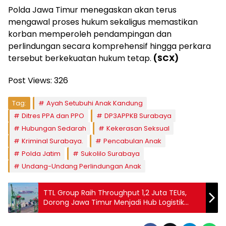
Polda Jawa Timur menegaskan akan terus
mengawal proses hukum sekaligus memastikan
korban memperoleh pendampingan dan
perlindungan secara komprehensif hingga perkara
tersebut berkekuatan hukum tetap.
(SCX)
Post Views:
326
Tag:
Ayah Setubuhi Anak Kandung
Ditres PPA dan PPO
DP3APPKB Surabaya
Hubungan Sedarah
Kekerasan Seksual
Kriminal Surabaya.
Pencabulan Anak
Polda Jatim
Sukolilo Surabaya
Undang-Undang Perlindungan Anak
TTL Group Raih Throughput 1,2 Juta TEUs,
Dorong Jawa Timur Menjadi Hub Logistik
Global