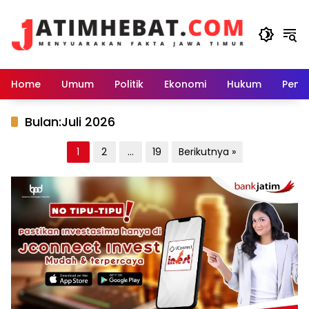
Langsung
ke
konten
Home
Umum
Politik
Ekonomi
Hukum
Peme
Bulan:
Juli 2026
Paginasi
1
2
…
19
Berikutnya »
pos