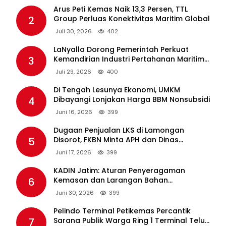
Arus Peti Kemas Naik 13,3 Persen, TTL
2
Group Perluas Konektivitas Maritim Global
Juli 30, 2026
402
LaNyalla Dorong Pemerintah Perkuat
3
Kemandirian Industri Pertahanan Maritim
Lewat PT PAL
Juli 29, 2026
400
Di Tengah Lesunya Ekonomi, UMKM
4
Dibayangi Lonjakan Harga BBM Nonsubsidi
Juni 16, 2026
399
Dugaan Penjualan LKS di Lamongan
5
Disorot, FKBN Minta APH dan Dinas
Pendidikan Bertindak Tegas.
Juni 17, 2026
399
KADIN Jatim: Aturan Penyeragaman
6
Kemasan dan Larangan Bahan
Tambahan Berpotensi Ganggu Industri
Juni 30, 2026
399
Tembakau
Pelindo Terminal Petikemas Percantik
7
Sarana Publik Warga Ring 1 Terminal Teluk