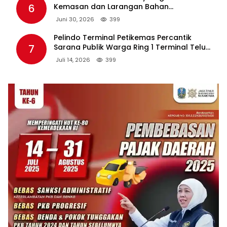
6
Kemasan dan Larangan Bahan
Tambahan Berpotensi Ganggu Industri
Juni 30, 2026
399
Tembakau
Pelindo Terminal Petikemas Percantik
7
Sarana Publik Warga Ring 1 Terminal Teluk
Lamong Lewat Program TJSL
Juli 14, 2026
399