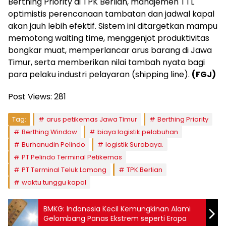
Berthing Priority di TPK Berlian, manajemen TTL
optimistis perencanaan tambatan dan jadwal kapal
akan jauh lebih efektif. Sistem ini ditargetkan mampu
memotong waiting time, menggenjot produktivitas
bongkar muat, memperlancar arus barang di Jawa
Timur, serta memberikan nilai tambah nyata bagi
para pelaku industri pelayaran (shipping line).
(FGJ)
Post Views:
281
Tag:
arus petikemas Jawa Timur
Berthing Priority
Berthing Window
biaya logistik pelabuhan
Burhanudin Pelindo
logistik Surabaya.
PT Pelindo Terminal Petikemas
PT Terminal Teluk Lamong
TPK Berlian
waktu tunggu kapal
BMKG: Indonesia Kecil Kemungkinan Alami
Gelombang Panas Ekstrem seperti Eropa