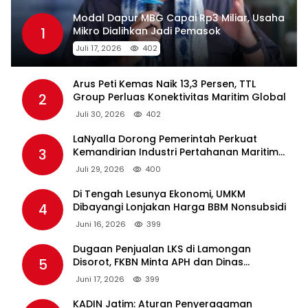
Modal Dapur MBG Capai Rp3 Miliar, Usaha
1
Mikro Dialihkan Jadi Pemasok
Juli 17, 2026
402
Arus Peti Kemas Naik 13,3 Persen, TTL
2
Group Perluas Konektivitas Maritim Global
Juli 30, 2026
402
LaNyalla Dorong Pemerintah Perkuat
3
Kemandirian Industri Pertahanan Maritim
Lewat PT PAL
Juli 29, 2026
400
Di Tengah Lesunya Ekonomi, UMKM
4
Dibayangi Lonjakan Harga BBM Nonsubsidi
Juni 16, 2026
399
Dugaan Penjualan LKS di Lamongan
5
Disorot, FKBN Minta APH dan Dinas
Pendidikan Bertindak Tegas.
Juni 17, 2026
399
KADIN Jatim: Aturan Penyeragaman