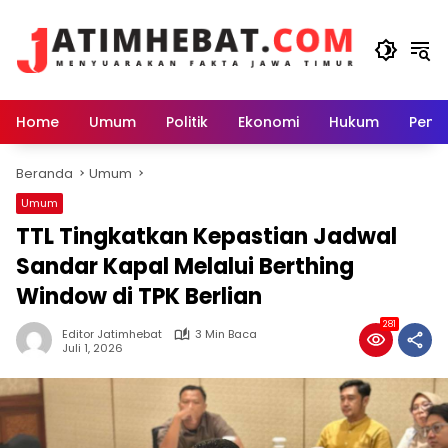
Langsung
ke
konten
Home
Umum
Politik
Ekonomi
Hukum
Peme
Beranda
Umum
Umum
TTL Tingkatkan Kepastian Jadwal
Sandar Kapal Melalui Berthing
Window di TPK Berlian
281
Editor Jatimhebat
3 Min Baca
Juli 1, 2026