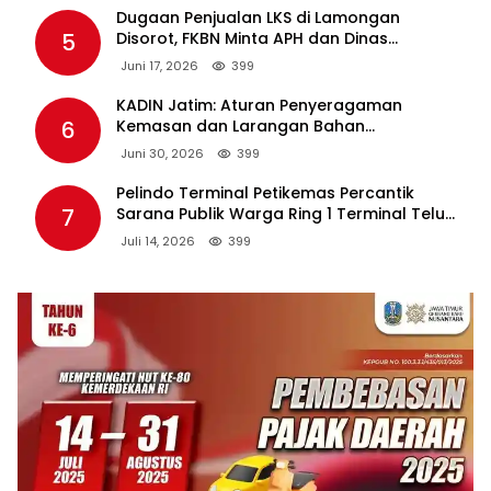
Dugaan Penjualan LKS di Lamongan
5
Disorot, FKBN Minta APH dan Dinas
Pendidikan Bertindak Tegas.
Juni 17, 2026
399
KADIN Jatim: Aturan Penyeragaman
6
Kemasan dan Larangan Bahan
Tambahan Berpotensi Ganggu Industri
Juni 30, 2026
399
Tembakau
Pelindo Terminal Petikemas Percantik
7
Sarana Publik Warga Ring 1 Terminal Teluk
Lamong Lewat Program TJSL
Juli 14, 2026
399