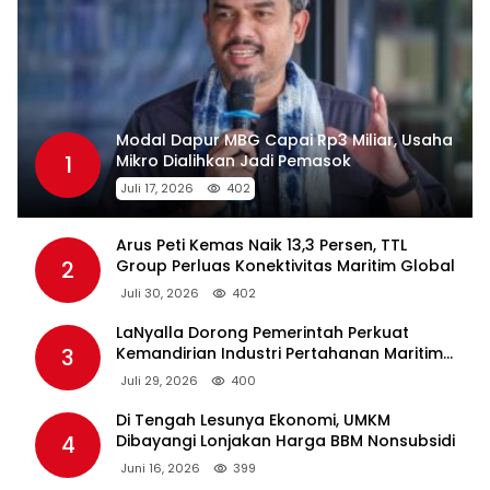
Modal Dapur MBG Capai Rp3 Miliar, Usaha
1
Mikro Dialihkan Jadi Pemasok
Juli 17, 2026
402
Arus Peti Kemas Naik 13,3 Persen, TTL
2
Group Perluas Konektivitas Maritim Global
Juli 30, 2026
402
LaNyalla Dorong Pemerintah Perkuat
3
Kemandirian Industri Pertahanan Maritim
Lewat PT PAL
Juli 29, 2026
400
Di Tengah Lesunya Ekonomi, UMKM
4
Dibayangi Lonjakan Harga BBM Nonsubsidi
Juni 16, 2026
399