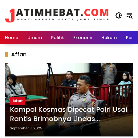
Langsung
ke
konten
Home
Umum
Politik
Ekonomi
Hukum
Peme
Affan
Hukum
Kompol Kosmas Dipecat Polri Usai
Rantis Brimobnya Lindas
Pengendara Ojol Hingga Tewas
September 3, 2025