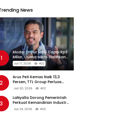
Trending News
Modal Dapur MBG Capai Rp3
1
Miliar, Usaha Mikro Dialihkan
Jadi Pemasok
Juli 17, 2026
402
Arus Peti Kemas Naik 13,3
2
Persen, TTL Group Perluas
Konektivitas Maritim Global
Juli 30, 2026
402
LaNyalla Dorong Pemerintah
3
Perkuat Kemandirian Industri
Pertahanan Maritim Lewat PT
Juli 29, 2026
400
PAL