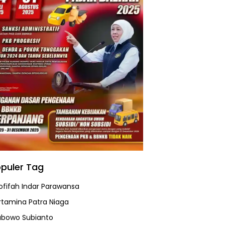
puler Tag
ofifah Indar Parawansa
rtamina Patra Niaga
abowo Subianto