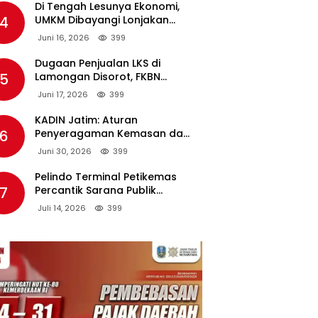
Di Tengah Lesunya Ekonomi,
4
UMKM Dibayangi Lonjakan
Harga BBM Nonsubsidi
Juni 16, 2026
399
Dugaan Penjualan LKS di
5
Lamongan Disorot, FKBN
Minta APH dan Dinas
Juni 17, 2026
399
Pendidikan Bertindak Tegas.
KADIN Jatim: Aturan
6
Penyeragaman Kemasan dan
Larangan Bahan Tambahan
Juni 30, 2026
399
Berpotensi Ganggu Industri
Tembakau
Pelindo Terminal Petikemas
7
Percantik Sarana Publik
Warga Ring 1 Terminal Teluk
Juli 14, 2026
399
Lamong Lewat Program TJSL