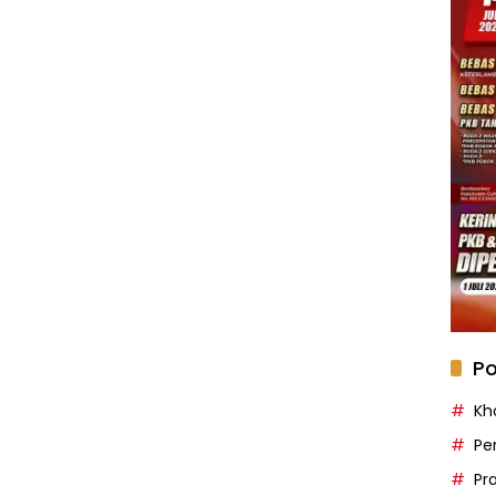
Po
Kh
Pe
Pr