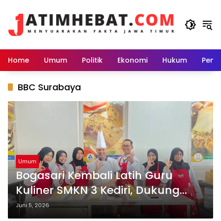
Langsung
ke
konten
Home
Umum
Politik
Ekonomi
Hukum
Peme
BBC Surabaya
Umum
Bogasari Kembali Latih Guru
Kuliner SMKN 3 Kediri, Dukung
Pengembangan Teaching Factory
Juni 5, 2026