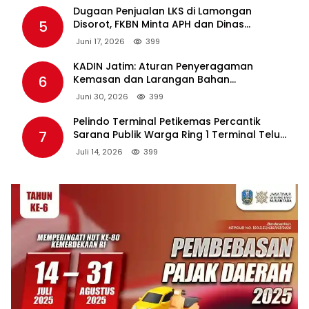
Dugaan Penjualan LKS di Lamongan
5
Disorot, FKBN Minta APH dan Dinas
Pendidikan Bertindak Tegas.
Juni 17, 2026
399
KADIN Jatim: Aturan Penyeragaman
6
Kemasan dan Larangan Bahan
Tambahan Berpotensi Ganggu Industri
Juni 30, 2026
399
Tembakau
Pelindo Terminal Petikemas Percantik
7
Sarana Publik Warga Ring 1 Terminal Teluk
Lamong Lewat Program TJSL
Juli 14, 2026
399