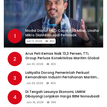
Modal Dapur MBG Capai Rp3 Miliar, Usaha
1
Mikro Dialihkan Jadi Pemasok
Juli 17, 2026
402
Arus Peti Kemas Naik 13,3 Persen, TTL
2
Group Perluas Konektivitas Maritim Global
Juli 30, 2026
402
LaNyalla Dorong Pemerintah Perkuat
3
Kemandirian Industri Pertahanan Maritim
Lewat PT PAL
Juli 29, 2026
400
Di Tengah Lesunya Ekonomi, UMKM
4
Dibayangi Lonjakan Harga BBM Nonsubsidi
Juni 16, 2026
399