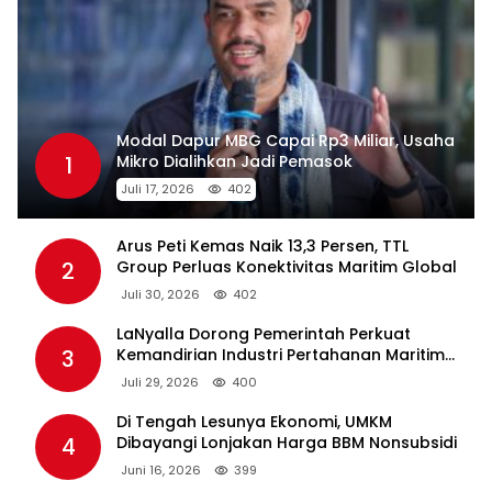
Modal Dapur MBG Capai Rp3 Miliar, Usaha
1
Mikro Dialihkan Jadi Pemasok
Juli 17, 2026
402
Arus Peti Kemas Naik 13,3 Persen, TTL
2
Group Perluas Konektivitas Maritim Global
Juli 30, 2026
402
LaNyalla Dorong Pemerintah Perkuat
3
Kemandirian Industri Pertahanan Maritim
Lewat PT PAL
Juli 29, 2026
400
Di Tengah Lesunya Ekonomi, UMKM
4
Dibayangi Lonjakan Harga BBM Nonsubsidi
Juni 16, 2026
399