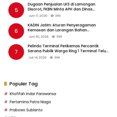
Dugaan Penjualan LKS di Lamongan
5
Disorot, FKBN Minta APH dan Dinas
Pendidikan Bertindak Tegas.
Juni 17, 2026
399
KADIN Jatim: Aturan Penyeragaman
6
Kemasan dan Larangan Bahan
Tambahan Berpotensi Ganggu Industri
Juni 30, 2026
399
Tembakau
Pelindo Terminal Petikemas Percantik
7
Sarana Publik Warga Ring 1 Terminal Teluk
Lamong Lewat Program TJSL
Juli 14, 2026
399
Populer Tag
Khofifah Indar Parawansa
Pertamina Patra Niaga
Prabowo Subianto