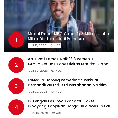
Modal Dapur MBG Capai Rp3 Miliar, Usaha
1
Mikro Dialihkan Jadi Pemasok
Juli 17, 2026
402
Arus Peti Kemas Naik 13,3 Persen, TTL
2
Group Perluas Konektivitas Maritim Global
Juli 30, 2026
402
LaNyalla Dorong Pemerintah Perkuat
3
Kemandirian Industri Pertahanan Maritim
Lewat PT PAL
Juli 29, 2026
400
Di Tengah Lesunya Ekonomi, UMKM
4
Dibayangi Lonjakan Harga BBM Nonsubsidi
Juni 16, 2026
399