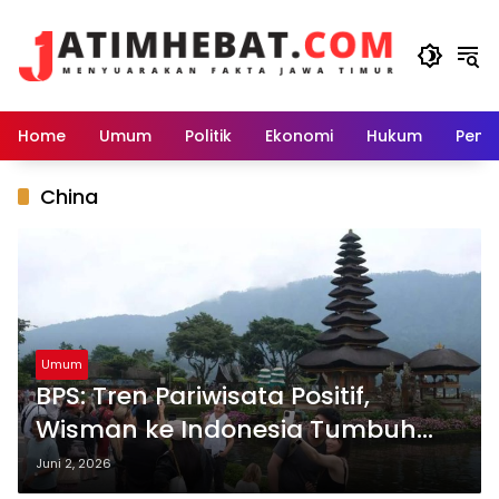
Langsung
ke
konten
Home
Umum
Politik
Ekonomi
Hukum
Peme
China
Umum
BPS: Tren Pariwisata Positif,
Wisman ke Indonesia Tumbuh
8,24 Persen
Juni 2, 2026