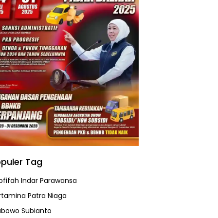
puler Tag
ofifah Indar Parawansa
rtamina Patra Niaga
abowo Subianto