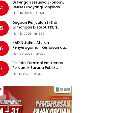
Di Tengah Lesunya Ekonomi,
4
UMKM Dibayangi Lonjakan
Harga BBM Nonsubsidi
Juni 16, 2026
399
Dugaan Penjualan LKS di
5
Lamongan Disorot, FKBN
Minta APH dan Dinas
Juni 17, 2026
399
Pendidikan Bertindak Tegas.
KADIN Jatim: Aturan
6
Penyeragaman Kemasan dan
Larangan Bahan Tambahan
Juni 30, 2026
399
Berpotensi Ganggu Industri
Tembakau
Pelindo Terminal Petikemas
7
Percantik Sarana Publik
Warga Ring 1 Terminal Teluk
Juli 14, 2026
399
Lamong Lewat Program TJSL