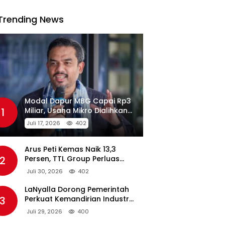
Trending News
Modal Dapur MBG Capai Rp3
1
Miliar, Usaha Mikro Dialihkan
Jadi Pemasok
Juli 17, 2026
402
Arus Peti Kemas Naik 13,3
2
Persen, TTL Group Perluas
Konektivitas Maritim Global
Juli 30, 2026
402
LaNyalla Dorong Pemerintah
3
Perkuat Kemandirian Industri
Pertahanan Maritim Lewat PT
Juli 29, 2026
400
PAL