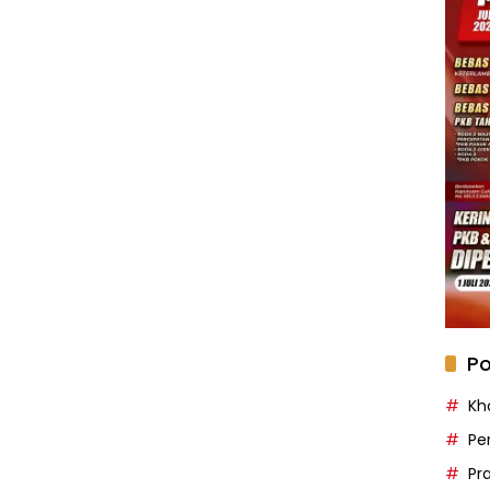
Po
Kh
Pe
Pr