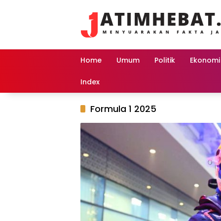
Langsung
ke
konten
Home
Umum
Politik
Ekonomi
Index
Formula 1 2025