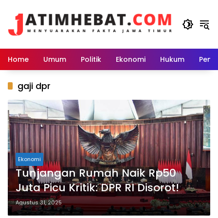
Langsung
ke
konten
Home
Umum
Politik
Ekonomi
Hukum
Peme
gaji dpr
Ekonomi
Tunjangan Rumah Naik Rp50
Juta Picu Kritik: DPR RI Disorot!
Agustus 31, 2025