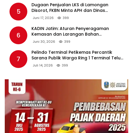
Dugaan Penjualan LKS di Lamongan
5
Disorot, FKBN Minta APH dan Dinas
Pendidikan Bertindak Tegas.
Juni 17, 2026
399
KADIN Jatim: Aturan Penyeragaman
6
Kemasan dan Larangan Bahan
Tambahan Berpotensi Ganggu Industri
Juni 30, 2026
399
Tembakau
Pelindo Terminal Petikemas Percantik
7
Sarana Publik Warga Ring 1 Terminal Teluk
Lamong Lewat Program TJSL
Juli 14, 2026
399