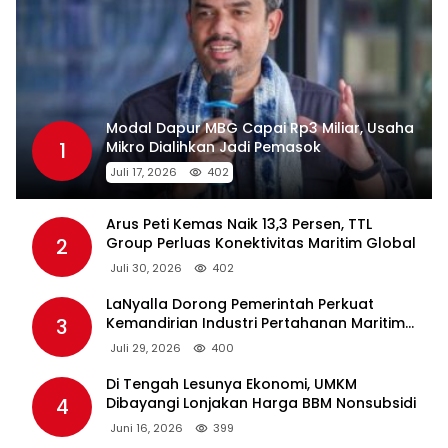
Modal Dapur MBG Capai Rp3 Miliar, Usaha
1
Mikro Dialihkan Jadi Pemasok
Juli 17, 2026
402
Arus Peti Kemas Naik 13,3 Persen, TTL
2
Group Perluas Konektivitas Maritim Global
Juli 30, 2026
402
LaNyalla Dorong Pemerintah Perkuat
3
Kemandirian Industri Pertahanan Maritim
Lewat PT PAL
Juli 29, 2026
400
Di Tengah Lesunya Ekonomi, UMKM
4
Dibayangi Lonjakan Harga BBM Nonsubsidi
Juni 16, 2026
399