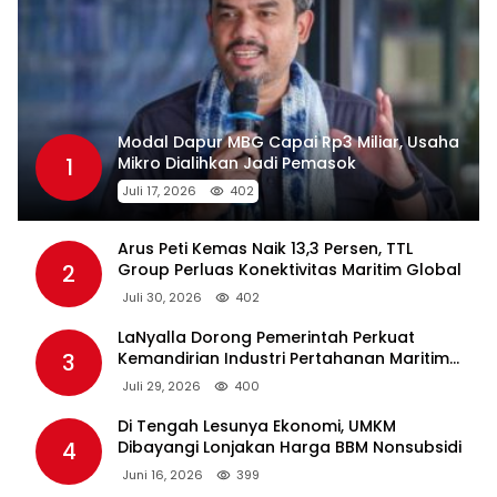
Modal Dapur MBG Capai Rp3 Miliar, Usaha
1
Mikro Dialihkan Jadi Pemasok
Juli 17, 2026
402
Arus Peti Kemas Naik 13,3 Persen, TTL
2
Group Perluas Konektivitas Maritim Global
Juli 30, 2026
402
LaNyalla Dorong Pemerintah Perkuat
3
Kemandirian Industri Pertahanan Maritim
Lewat PT PAL
Juli 29, 2026
400
Di Tengah Lesunya Ekonomi, UMKM
4
Dibayangi Lonjakan Harga BBM Nonsubsidi
Juni 16, 2026
399