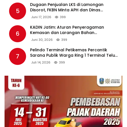
Dugaan Penjualan LKS di Lamongan
5
Disorot, FKBN Minta APH dan Dinas
Pendidikan Bertindak Tegas.
Juni 17, 2026
399
KADIN Jatim: Aturan Penyeragaman
6
Kemasan dan Larangan Bahan
Tambahan Berpotensi Ganggu Industri
Juni 30, 2026
399
Tembakau
Pelindo Terminal Petikemas Percantik
7
Sarana Publik Warga Ring 1 Terminal Teluk
Lamong Lewat Program TJSL
Juli 14, 2026
399