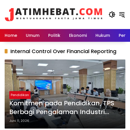
Langsung
ke
konten
Home
Umum
Politik
Ekonomi
Hukum
Peme
Internal Control Over Financial Reporting
Pendidikan
Komitmen pada Pendidikan, TPS
Berbagi Pengalaman Industri
kepada Mahasiswa UNAIR
Juni 11, 2026