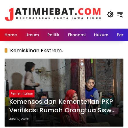
Langsung
ke
konten
Home
Umum
Politik
Ekonomi
Hukum
Peme
Kemiskinan Ekstrem.
Pemerintahan
Kemensos dan Kementerian PKP
Verifikasi Rumah Orangtua Siswa
Sekolah Rakyat di Jawa Timur
Juni 17, 2026