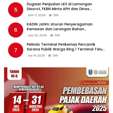
Dugaan Penjualan LKS di Lamongan
5
Disorot, FKBN Minta APH dan Dinas
Pendidikan Bertindak Tegas.
Juni 17, 2026
399
KADIN Jatim: Aturan Penyeragaman
6
Kemasan dan Larangan Bahan
Tambahan Berpotensi Ganggu Industri
Juni 30, 2026
399
Tembakau
Pelindo Terminal Petikemas Percantik
7
Sarana Publik Warga Ring 1 Terminal Teluk
Lamong Lewat Program TJSL
Juli 14, 2026
399