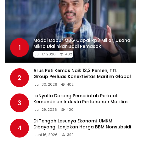
Modal Dapur MBG Capai Rp3 Miliar, Usaha
1
Mikro Dialihkan Jadi Pemasok
Juli 17, 2026
402
Arus Peti Kemas Naik 13,3 Persen, TTL
2
Group Perluas Konektivitas Maritim Global
Juli 30, 2026
402
LaNyalla Dorong Pemerintah Perkuat
3
Kemandirian Industri Pertahanan Maritim
Lewat PT PAL
Juli 29, 2026
400
Di Tengah Lesunya Ekonomi, UMKM
4
Dibayangi Lonjakan Harga BBM Nonsubsidi
Juni 16, 2026
399