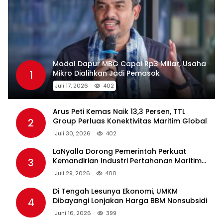
Modal Dapur MBG Capai Rp3 Miliar, Usaha
1
Mikro Dialihkan Jadi Pemasok
Juli 17, 2026
402
Arus Peti Kemas Naik 13,3 Persen, TTL
2
Group Perluas Konektivitas Maritim Global
Juli 30, 2026
402
LaNyalla Dorong Pemerintah Perkuat
3
Kemandirian Industri Pertahanan Maritim
Lewat PT PAL
Juli 29, 2026
400
Di Tengah Lesunya Ekonomi, UMKM
4
Dibayangi Lonjakan Harga BBM Nonsubsidi
Juni 16, 2026
399