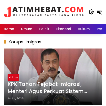
Langsung
ke
konten
Home
Umum
Politik
Ekonomi
Hukum
Peme
Korupsi Imigrasi
Hukum
KPK Tahan Pejabat Imigrasi,
Menteri Agus Perkuat Sistem
Pengawasan Internal
Juni 4, 2026