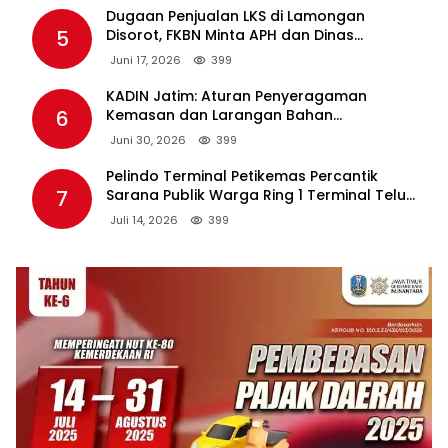
Dugaan Penjualan LKS di Lamongan
5
Disorot, FKBN Minta APH dan Dinas
Pendidikan Bertindak Tegas.
Juni 17, 2026
399
KADIN Jatim: Aturan Penyeragaman
6
Kemasan dan Larangan Bahan
Tambahan Berpotensi Ganggu Industri
Juni 30, 2026
399
Tembakau
Pelindo Terminal Petikemas Percantik
7
Sarana Publik Warga Ring 1 Terminal Teluk
Lamong Lewat Program TJSL
Juli 14, 2026
399