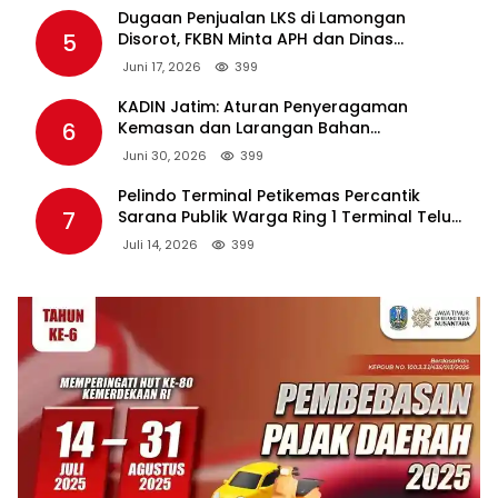
Dugaan Penjualan LKS di Lamongan
5
Disorot, FKBN Minta APH dan Dinas
Pendidikan Bertindak Tegas.
Juni 17, 2026
399
KADIN Jatim: Aturan Penyeragaman
6
Kemasan dan Larangan Bahan
Tambahan Berpotensi Ganggu Industri
Juni 30, 2026
399
Tembakau
Pelindo Terminal Petikemas Percantik
7
Sarana Publik Warga Ring 1 Terminal Teluk
Lamong Lewat Program TJSL
Juli 14, 2026
399