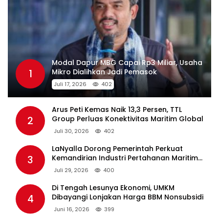
Modal Dapur MBG Capai Rp3 Miliar, Usaha
1
Mikro Dialihkan Jadi Pemasok
Juli 17, 2026
402
Arus Peti Kemas Naik 13,3 Persen, TTL
2
Group Perluas Konektivitas Maritim Global
Juli 30, 2026
402
LaNyalla Dorong Pemerintah Perkuat
3
Kemandirian Industri Pertahanan Maritim
Lewat PT PAL
Juli 29, 2026
400
Di Tengah Lesunya Ekonomi, UMKM
4
Dibayangi Lonjakan Harga BBM Nonsubsidi
Juni 16, 2026
399