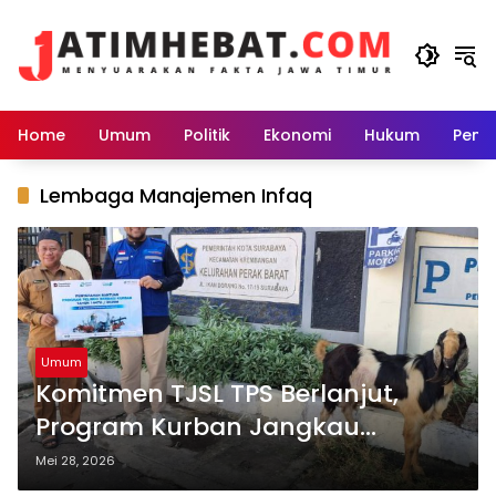
Langsung
ke
konten
Home
Umum
Politik
Ekonomi
Hukum
Peme
Lembaga Manajemen Infaq
Umum
Komitmen TJSL TPS Berlanjut,
Program Kurban Jangkau
Masyarakat Sekitar Pelabuhan
Mei 28, 2026