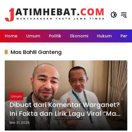
Langsung
ke
konten
Home
Umum
Politik
Ekonomi
Hukum
Peme
Mas Bahlil Ganteng
Umum
Dibuat dari Komentar Warganet?
Ini Fakta dan Lirik Lagu Viral “Mas
Bahlil Ganteng”
Mei 31, 2026