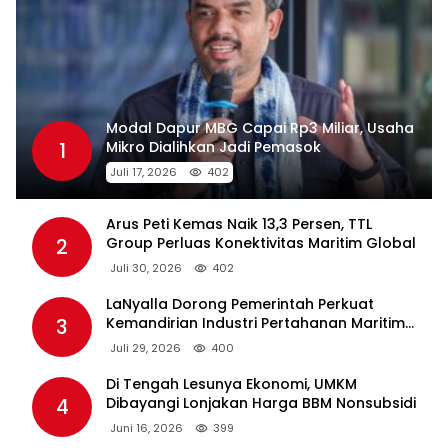
Modal Dapur MBG Capai Rp3 Miliar, Usaha
1
Mikro Dialihkan Jadi Pemasok
Juli 17, 2026
402
Arus Peti Kemas Naik 13,3 Persen, TTL
2
Group Perluas Konektivitas Maritim Global
Juli 30, 2026
402
LaNyalla Dorong Pemerintah Perkuat
3
Kemandirian Industri Pertahanan Maritim
Lewat PT PAL
Juli 29, 2026
400
Di Tengah Lesunya Ekonomi, UMKM
4
Dibayangi Lonjakan Harga BBM Nonsubsidi
Juni 16, 2026
399