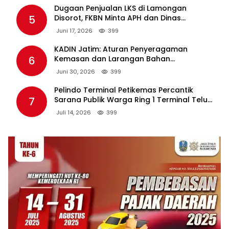
Dugaan Penjualan LKS di Lamongan
5
Disorot, FKBN Minta APH dan Dinas
Pendidikan Bertindak Tegas.
Juni 17, 2026
399
KADIN Jatim: Aturan Penyeragaman
6
Kemasan dan Larangan Bahan
Tambahan Berpotensi Ganggu Industri
Juni 30, 2026
399
Tembakau
Pelindo Terminal Petikemas Percantik
7
Sarana Publik Warga Ring 1 Terminal Teluk
Lamong Lewat Program TJSL
Juli 14, 2026
399