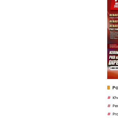
Po
Kh
Pe
Pr