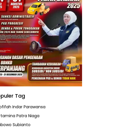
puler Tag
ofifah Indar Parawansa
rtamina Patra Niaga
abowo Subianto