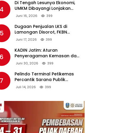
Di Tengah Lesunya Ekonomi,
4
UMKM Dibayangi Lonjakan
Harga BBM Nonsubsidi
Juni 16, 2026
399
Dugaan Penjualan LKS di
5
Lamongan Disorot, FKBN
Minta APH dan Dinas
Juni 17, 2026
399
Pendidikan Bertindak Tegas.
KADIN Jatim: Aturan
6
Penyeragaman Kemasan dan
Larangan Bahan Tambahan
Juni 30, 2026
399
Berpotensi Ganggu Industri
Tembakau
Pelindo Terminal Petikemas
7
Percantik Sarana Publik
Warga Ring 1 Terminal Teluk
Juli 14, 2026
399
Lamong Lewat Program TJSL