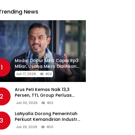
Trending News
Modal Dapur MBG Capai Rp3
1
Miliar, Usaha Mikro Dialihkan
Jadi Pemasok
Juli 17, 2026
402
Arus Peti Kemas Naik 13,3
2
Persen, TTL Group Perluas
Konektivitas Maritim Global
Juli 30, 2026
402
LaNyalla Dorong Pemerintah
3
Perkuat Kemandirian Industri
Pertahanan Maritim Lewat PT
Juli 29, 2026
400
PAL