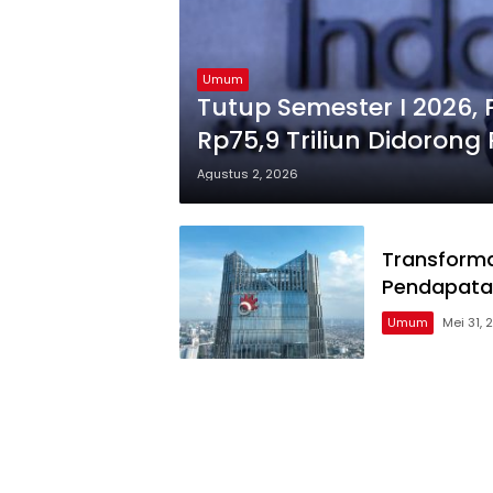
Umum
Tutup Semester I 2026
Rp75,9 Triliun Didorong
Transformasi Digital
Agustus 2, 2026
Transforma
Pendapatan
Umum
Mei 31, 