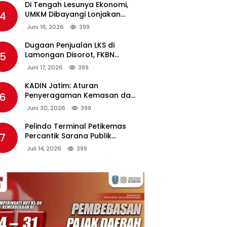
Di Tengah Lesunya Ekonomi,
4
UMKM Dibayangi Lonjakan
Harga BBM Nonsubsidi
Juni 16, 2026
399
Dugaan Penjualan LKS di
5
Lamongan Disorot, FKBN
Minta APH dan Dinas
Juni 17, 2026
399
Pendidikan Bertindak Tegas.
KADIN Jatim: Aturan
6
Penyeragaman Kemasan dan
Larangan Bahan Tambahan
Juni 30, 2026
399
Berpotensi Ganggu Industri
Tembakau
Pelindo Terminal Petikemas
7
Percantik Sarana Publik
Warga Ring 1 Terminal Teluk
Juli 14, 2026
399
Lamong Lewat Program TJSL