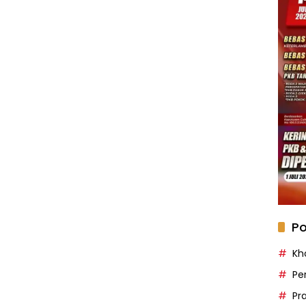
Po
Kh
Pe
Pr