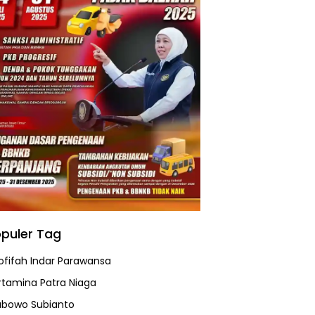
puler Tag
ofifah Indar Parawansa
rtamina Patra Niaga
abowo Subianto