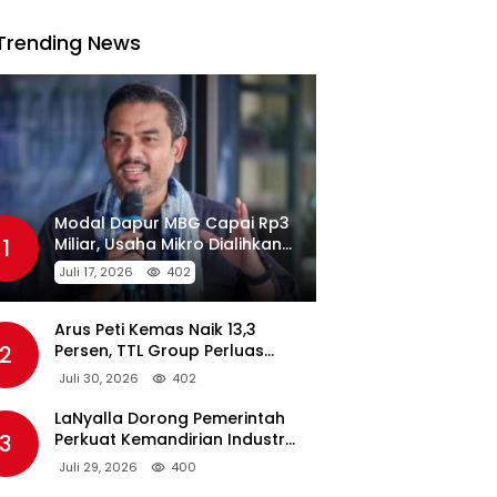
Trending News
Modal Dapur MBG Capai Rp3
1
Miliar, Usaha Mikro Dialihkan
Jadi Pemasok
Juli 17, 2026
402
Arus Peti Kemas Naik 13,3
2
Persen, TTL Group Perluas
Konektivitas Maritim Global
Juli 30, 2026
402
LaNyalla Dorong Pemerintah
3
Perkuat Kemandirian Industri
Pertahanan Maritim Lewat PT
Juli 29, 2026
400
PAL