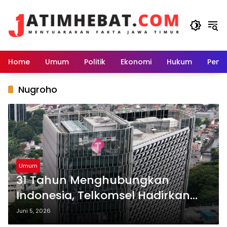
Langsung
ke
konten
Home
Umum
Politik
Ekonomi
Hukum
Peme
Nugroho
Umum
31 Tahun Menghubungkan
Indonesia, Telkomsel Hadirkan
Pengalaman Pelanggan yang
Juni 5, 2026
Semakin Relevan