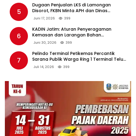
Dugaan Penjualan LKS di Lamongan
5
Disorot, FKBN Minta APH dan Dinas
Pendidikan Bertindak Tegas.
Juni 17, 2026
399
KADIN Jatim: Aturan Penyeragaman
6
Kemasan dan Larangan Bahan
Tambahan Berpotensi Ganggu Industri
Juni 30, 2026
399
Tembakau
Pelindo Terminal Petikemas Percantik
7
Sarana Publik Warga Ring 1 Terminal Teluk
Lamong Lewat Program TJSL
Juli 14, 2026
399