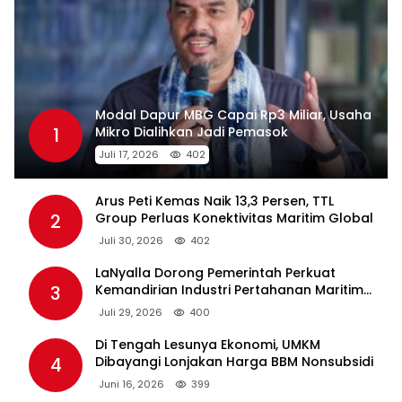
Modal Dapur MBG Capai Rp3 Miliar, Usaha
1
Mikro Dialihkan Jadi Pemasok
Juli 17, 2026
402
Arus Peti Kemas Naik 13,3 Persen, TTL
2
Group Perluas Konektivitas Maritim Global
Juli 30, 2026
402
LaNyalla Dorong Pemerintah Perkuat
3
Kemandirian Industri Pertahanan Maritim
Lewat PT PAL
Juli 29, 2026
400
Di Tengah Lesunya Ekonomi, UMKM
4
Dibayangi Lonjakan Harga BBM Nonsubsidi
Juni 16, 2026
399